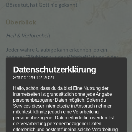
Böses tut, hat Gott nie gekannt.
Überblick
Heil & Verlorenheit
Jeder wahre Gläubige kann erkennen, ob ein
anderer Gläubiger aus der Wahrheit ist und in der
Wahrheit lebt – an den Früchten seiner
Datenschutzerklärung
Lebensführung. Wer Gutes tut, ist Gottes Kind. Wer
Stand: 29.12.2021
Böses tut, hat Gott nie gekannt.
Hallo, schön, dass du da bist! Eine Nutzung der
Internetseiten ist grundsätzlich ohne jede Angabe
Bibelstellen
personenbezogener Daten möglich. Sofern du
Services dieser Internetseite in Anspruch nehmen
möchtest, könnte jedoch eine Verarbeitung
3 Joh 1, 9-12
personenbezogener Daten erforderlich werden. Ist
die Verarbeitung personenbezogener Daten
erforderlich und besteht für eine solche Verarbeitung
Wer Gutes tut, ist Gottes Kind. Wer