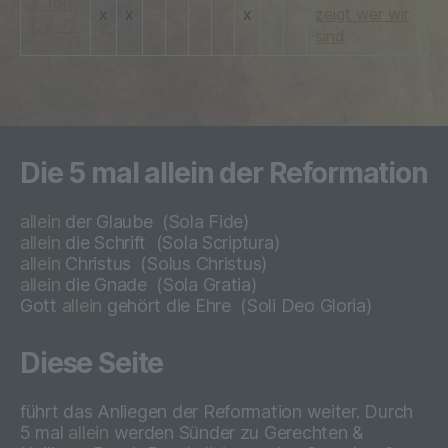
3 Joh
physiologischen, genetischen,
x
x
x
zeigt wer wir
1, 9-12
psychischen, wirtschaftlichen, kulturellen
sind
oder sozialen Identität dieser natürlichen
Person sind, identifiziert werden kann.
b) betroffene Person
Die 5 mal allein der Reformation
Betroffene Person ist jede identifizierte
allein
der Glaube
(Sola Fide)
oder identifizierbare natürliche Person,
allein
die Schrift
(Sola Scriptura)
deren personenbezogene Daten von dem
allein
Christus
(
Solus Christus)
für die Verarbeitung Verantwortlichen
allein
die Gnade
(
Sola Gratia)
verarbeitet werden.
Gott
allein
gehört die Ehre
(
Soli Deo Gloria)
Diese Seite
c) Verarbeitung
führt das Anliegen der Reformation weiter. Durch
Verarbeitung ist jeder mit oder ohne Hilfe
5 mal
allein
werden Sünder zu Gerechten &
automatisierter Verfahren ausgeführte