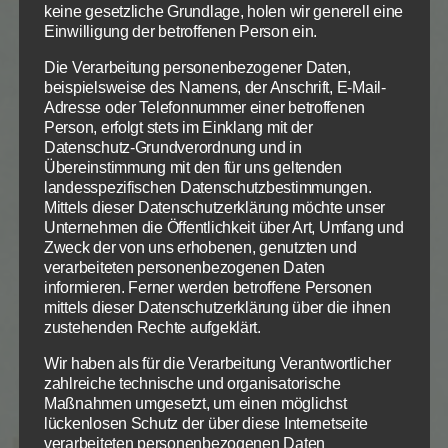
keine gesetzliche Grundlage, holen wir generell eine
Böses tut, hat Gott nie gekannt
Einwilligung der betroffenen Person ein.
Jeder wahre Gläubige kann erkennen, ob ein
Die Verarbeitung personenbezogener Daten,
beispielsweise des Namens, der Anschrift, E-Mail-
anderer Gläubiger in der Wahrheit lebt – an den
Adresse oder Telefonnummer einer betroffenen
Früchten seiner Lebensführung. Wer Gutes tut, ist
Person, erfolgt stets im Einklang mit der
Gottes Kind. Wer Böses tut, hat Gott nie gekannt.
Datenschutz-Grundverordnung und in
Übereinstimmung mit den für uns geltenden
Diotrephes ist ein Machtmensch. Er will der Erste in
landesspezifischen Datenschutzbestimmungen.
Mittels dieser Datenschutzerklärung möchte unser
der Gemeinde sein. Er lügt und verbreitet
Unternehmen die Öffentlichkeit über Art, Umfang und
Falschheiten über den Apostel Johannes, liebt die
Zweck der von uns erhobenen, genutzten und
Zum Betrieb der Seite notwendige Cookies:
Datenschutzeinstellungen
Geschwister nicht und übt Gemeindezucht an
verarbeiteten personenbezogenen Daten
Geschwistern, die Gutes, aber nicht seinen Willen
Wir nutzen Cookies auf unserer Website. Einige von ihnen
informieren. Ferner werden betroffene Personen
Name
PHP Session Cookie
sind essenziell, während andere uns helfen, diese Website
mittels dieser Datenschutzerklärung über die ihnen
tun. Das Urteil des Apostels Johannes ist: Wer
Anbieter
Eigentümer dieser Website
und Ihre Erfahrung zu verbessern.
zustehenden Rechte aufgeklärt.
(solche ganzen) böse Dinge tut, hat Gott nie
Zweck
Absicherung Kontaktformular / SPAM
Schutz
gekannt, ist nicht errettet. Und das muss
Wir haben als für die Verarbeitung Verantwortlicher
Notwendig
Statistiken
Info
Info
Cookie Name
PHPSESSID
zahlreiche technische und organisatorische
angesprochen und geklärt werden. Johannes wird
Cookie Laufzeit
Session
Maßnahmen umgesetzt, um einen möglichst
das anscheinend selber und vor Ort tun.
ALLE AKZEPTIEREN
lückenlosen Schutz der über diese Internetseite
verarbeiteten personenbezogenen Daten
Name
Cookiespeicherung