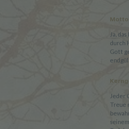
Motto
Ja, das
durch 
Gott g
endgül
Kerng
Jeder 
Treue 
bewahr
seinem