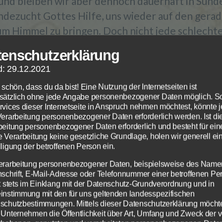
und bleiben wir aber dennoch dauerhaft in Sünde
dezucht Gottes Hilfe, uns wieder auf den gera
m Himmel zu bringen. Doch nicht jede schlecht
 hat gleich den Verlust des Heils zur Folge.
tenschutzerklärung
d: 29.12.2021
mmenfassung
 schön, dass du da bist! Eine Nutzung der Internetseiten ist
sätzlich ohne jede Angabe personenbezogener Daten möglich. S
r Wahrheit der Liebe zu seiner Errettung durch 
rvices dieser Internetseite in Anspruch nehmen möchtest, könnte 
Verarbeitung personenbezogener Daten erforderlich werden. Ist di
Christi im Evangelium glaubt ist ein Auserwählte
beitung personenbezogener Daten erforderlich und besteht für ein
ade Gottes in diesem Leben. Und er ist ein von G
e Verarbeitung keine gesetzliche Grundlage, holen wir generell ei
ligung der betroffenen Person ein.
ner zum ewigen Leben. Wer seiner Berufung z
erarbeitung personenbezogener Daten, beispielsweise des Name
 Leben treu bis zu seinem Ende folgt, wird gewür
nschrift, E-Mail-Adresse oder Telefonnummer einer betroffenen Pe
serwählter die Ewigkeit mit seinem Herrn zu
gt stets im Einklang mit der Datenschutz-Grundverordnung und in
instimmung mit den für uns geltenden landesspezifischen
ngen. Er und sie sind Gott schon vorher bekannt.
schutzbestimmungen. Mittels dieser Datenschutzerklärung möcht
 Unternehmen die Öffentlichkeit über Art, Umfang und Zweck der 
rbitte und Ermutigung der Geschwister und unse