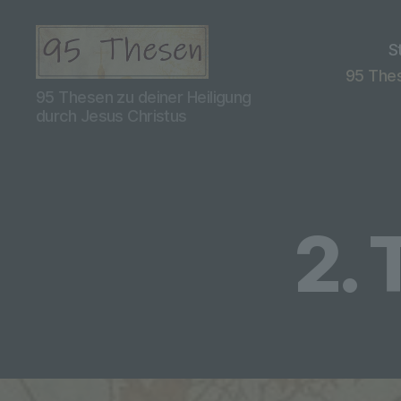
S
95 Thes
95
95 Thesen zu deiner Heiligung
Thesen
durch Jesus Christus
Teil
2
2.