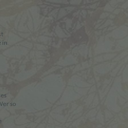
st
 in
tes
Wer so
e