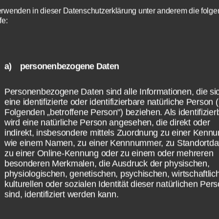
Name
Cookiespeicherung Entscheidungscookie
speichern
erwenden in dieser Datenschutzerklärung unter anderem die folg
Anbieter
Eigentümer dieser Website
fe:
ng, Auserwählung, Gemeindezucht und Treue Got
Zweck
Speichert die Einstellungen der Besucher
Die Auswahl kann in der
Datenschutzerklärung
widerrufen
m Weg zum ewigen Heil
bezüglich der Speicherung von Cookies.
werden.
Cookie Name
dywc
Impressum
Cookie Laufzeit
1 Jahr
 Evangelium ist eine Berufung, deren man sich er
a) personenbezogene Daten
Hingabe an Jesus, Glaubenstreue und gute Werke
Cookie Opt-In Script bereitgestellt von
Cookies die zur Auswertung des Benutzerverhaltens
https://daschmi.de
etan bis ans Ende als würdig erweisen muss, um
Personenbezogene Daten sind alle Informationen, die si
notwendig sind:
eine identifizierte oder identifizierbare natürliche Person 
tig gerettet zu werden.
Folgenden „betroffene Person") beziehen. Als identifizier
Name
Google Analytics
wird eine natürliche Person angesehen, die direkt oder
Anbieter
Google LLC
hlt sein heißt aus menschlicher Sicht, der gött
indirekt, insbesondere mittels Zuordnung zu einer Kenn
Zweck
Cookie von Google für Website-Analysen.
wie einem Namen, zu einer Kennnummer, zu Standortda
ng vollumfänglich zu entsprechen. Auserwählun
Erzeugt statistische Daten darüber, wie der
Besucher die Website nutzt.
zu einer Online-Kennung oder zu einem oder mehreren
erufung Gottes voraus. Unsere erste Berufung ist
Cookie Name
_ga,_gid
besonderen Merkmalen, die Ausdruck der physischen,
physiologischen, genetischen, psychischen, wirtschaftlic
en gerettet zu werden, der Wahrheit zu glauben
Cookie Laufzeit
2 Jahre
kulturellen oder sozialen Identität dieser natürlichen Per
en Heiligen Geist geheiligt zu werden. Folgen w
sind, identifiziert werden kann.
Infos schließen
 Berufung, sind wir Auserwählte.