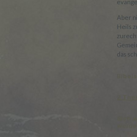
evange
Aber ni
Heils 
zurech
Gemein
das sc
Bibels
2 Thes
Sich w
werde