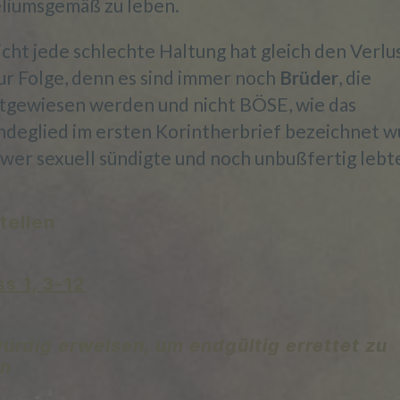
liumsgemäß zu leben.
cht jede schlechte Haltung hat gleich den Verlu
d) Einschränkung der Verarbeitung
zur Folge, denn es sind immer noch
Brüder
, die
tgewiesen werden und nicht BÖSE, wie das
Einschränkung der Verarbeitung ist die Markierung
gespeicherter personenbezogener Daten mit dem Ziel, ih
deglied im ersten Korintherbrief bezeichnet w
künftige Verarbeitung einzuschränken.
hwer sexuell sündigte und noch unbußfertig lebt
e) Profiling
tellen
Profiling ist jede Art der automatisierten Verarbeitung
personenbezogener Daten, die darin besteht, dass diese
s 1, 3-12
personenbezogenen Daten verwendet werden, um best
persönliche Aspekte, die sich auf eine natürliche Person
beziehen, zu bewerten, insbesondere, um Aspekte bezüg
ürdig erweisen, um endgültig errettet zu
Arbeitsleistung, wirtschaftlicher Lage, Gesundheit,
n
persönlicher Vorlieben, Interessen, Zuverlässigkeit, Verha
Aufenthaltsort oder Ortswechsel dieser natürlichen Pers