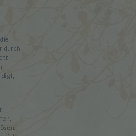
die
r durch
ott
um
digt,
r
hen,
Bösen.