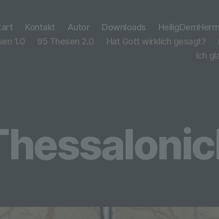
tart
Kontakt
Autor
Downloads
HeiligDemHerr
en 1.0
95 Thesen 2.0
Hat Gott wirklich gesagt?
Ich g
 Thessalonic