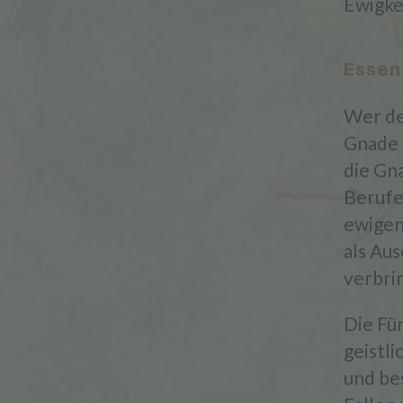
Ewigke
Essen
Wer de
Gnade 
die Gn
Berufe
ewigen
als Au
verbri
Die Fü
geistl
und be