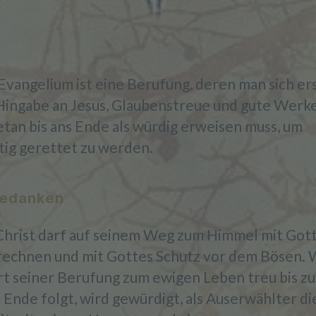
 Evangelium ist eine Berufung, deren man sich er
Hingabe an Jesus, Glaubenstreue und gute Werke
etan bis ans Ende als würdig erweisen muss, um
tig gerettet zu werden.
edanken
Christ darf auf seinem Weg zum Himmel mit Got
rechnen und mit Gottes Schutz vor dem Bösen. 
t seiner Berufung zum ewigen Leben treu bis zu
 Ende folgt, wird gewürdigt, als Auserwählter di