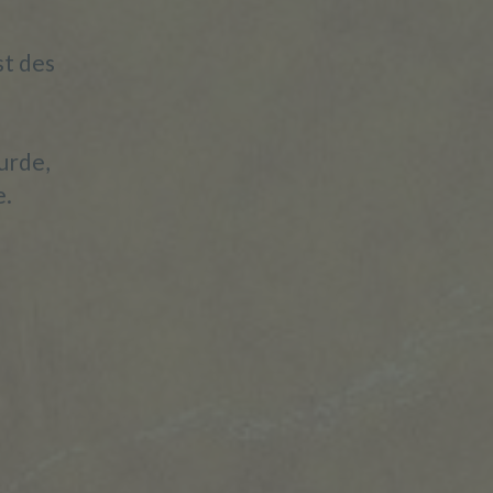
st des
re
urde,
e.
immte
lich
lten,
on zu