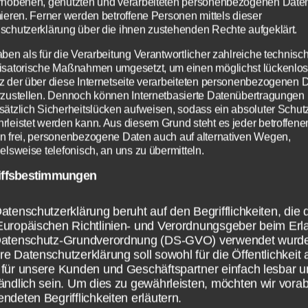
rhobenen, genutzten und verarbeiteten personenbezogenen Date
t Gott indirekt der Überforderung seiner Ges
mieren. Ferner werden betroffene Personen mittels dieser
schutzerklärung über die ihnen zustehenden Rechte aufgeklärt.
aben als für die Verarbeitung Verantwortlicher zahlreiche technisc
 wir wirklich das Gesetz und alle Gebote Chr
isatorische Maßnahmen umgesetzt, um einen möglichst lückenlo
ganz erfüllen können, dann verlangt Gott etw
z der über diese Internetseite verarbeiteten personenbezogenen 
rzustellen. Dennoch können Internetbasierte Datenübertragungen
nicht können – ja noch schlimmer: Er verlan
sätzlich Sicherheitslücken aufweisen, sodass ein absoluter Schutz
s, von dem er weiß, dass wir es nicht können
rleistet werden kann. Aus diesem Grund steht es jeder betroffene
n frei, personenbezogene Daten auch auf alternativen Wegen,
t würden wir Gott der Lüge bezichtigen. De
elsweise telefonisch, an uns zu übermitteln.
 er so tut, als könnten wir das, was wir nicht
iffsbestimmungen
Zum Betrieb der Seite notwendige Cookies:
Datenschutzeinstellungen
en, dann spottet Gott unserer Unfähigkeit u
cht uns falsche Tatsachen vor.
Wir nutzen Cookies auf unserer Website. Einige von ihnen
Name
PHP Session Cookie
atenschutzerklärung beruht auf den Begrifflichkeiten, die 
sind essenziell, während andere uns helfen, diese Website
Europäischen Richtlinien- und Verordnungsgeber beim Erl
Anbieter
Eigentümer dieser Website
 wir wissen und sagen, dass Christus alle un
und Ihre Erfahrung zu verbessern.
Datenschutz-Grundverordnung (DS-GVO) verwendet wurd
Zweck
Absicherung Kontaktformular / SPAM
de überwunden, bzw. ihnen die Macht und
Schutz
e Datenschutzerklärung soll sowohl für die Öffentlichkeit 
Notwendig
Statistiken
Info
Info
Cookie Name
PHPSESSID
gkeit genommen hat, sein Volk zu besiegen, w
für unsere Kunden und Geschäftspartner einfach lesbar u
ändlich sein. Um dies zu gewährleisten, möchten wir vorab
Cookie Laufzeit
Session
en wir da auf die Idee kommen, dass die Sün
ndeten Begrifflichkeiten erläutern.
ALLE AKZEPTIEREN