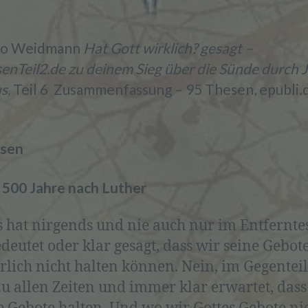
no Weidmann
Hat Gott wirklich? gesagt –
enTeil2.de zu deinem Sieg über die Sünde durch 
us,
Teil 6 Zusammenfassung – 95 Thesen, epubli.
esen
 500 Jahre nach Luther
s hat nirgends und nie auch nur im Entfernte
deutet oder klar gesagt, dass wir seine Gebot
rlich nicht halten können. Nein, im Gegenteil
zu allen Zeiten und immer klar erwartet, dass