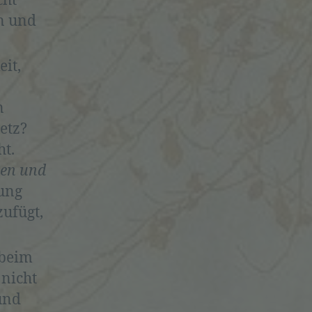
cht
en und
eit,
n
etz?
ht.
zen und
lung
zufügt,
 beim
 nicht
und