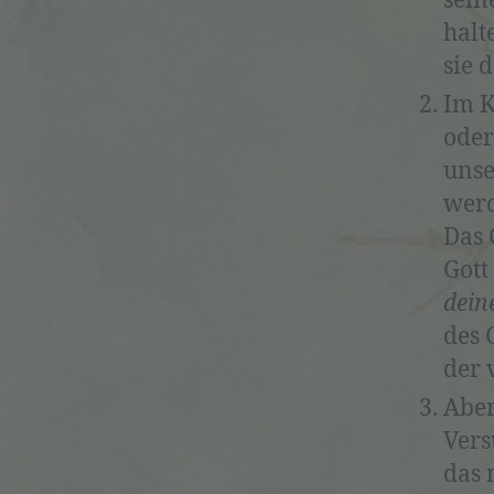
sein
halt
sie 
Im K
oder
unse
werd
Das
Gott
dein
des 
der 
Aber
Vers
das 