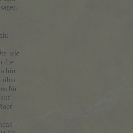
 sagen,
cht
re
he, wie
n die
su hin
n über
es für
 auf
immte
Boot
lich
neas
lten,
on zu