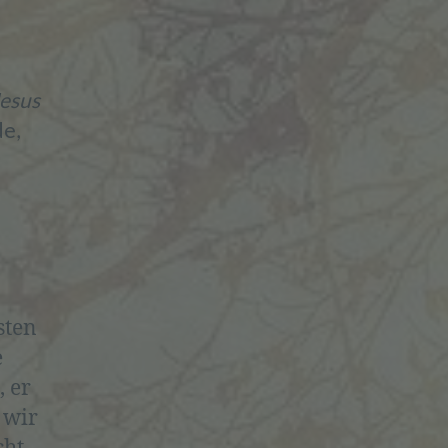
Jesus
de,
sten
e
, er
 wir