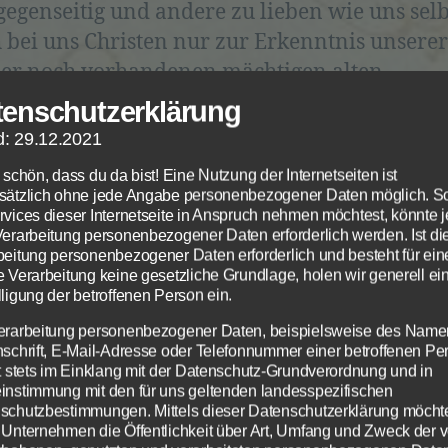
gegenseitig und andere zu lieben wie uns selb
 bei uns Christen nur zur Erkenntnis unserer
r noch vorhandenen mächtigen alten
ernatur?
tenschutzerklärung
t Gott es dann gut mit uns, wenn er uns auch
d: 29.12.2021
n Bund nur unsere Unfähigkeit zeigt, anstatt
 schön, dass du da bist! Eine Nutzung der Internetseiten ist
en Ausweg aus unserer Unfähigkeit? Hier stell
sätzlich ohne jede Angabe personenbezogener Daten möglich. S
rvices dieser Internetseite in Anspruch nehmen möchtest, könnte 
sweichlich die Frage nach dem Charakter Got
Verarbeitung personenbezogener Daten erforderlich werden. Ist di
beitung personenbezogener Daten erforderlich und besteht für ein
Gott wahrhaftig, wenn er von Unfähigen die vo
e Verarbeitung keine gesetzliche Grundlage, holen wir generell ei
llung seines Liebesgesetzes und seiner Gebot
ligung der betroffenen Person ein.
angt, obwohl sie es nicht können? Der Balsam
erarbeitung personenbezogener Daten, beispielsweise des Name
ebung ändert doch nichts an diesem Widersp
nschrift, E-Mail-Adresse oder Telefonnummer einer betroffenen Pe
gt stets im Einklang mit der Datenschutz-Grundverordnung und in
t Gott es wirklich gut mit uns, wenn er uns 
instimmung mit den für uns geltenden landesspezifischen
uch, sein Gesetz zu erfüllen, zerbrechen läss
schutzbestimmungen. Mittels dieser Datenschutzerklärung möcht
 Unternehmen die Öffentlichkeit über Art, Umfang und Zweck der 
t mit Gottes Hilfe aus seiner Unfähigkeit rech