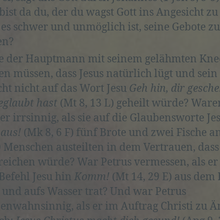
bist da du, der du wagst Gott ins Angesicht zu
 es schwer und unmöglich ist, seine Gebote zu
d) Einschränkung der Verarbeitung
en?
e der Hauptmann mit seinem gelähmten Kne
Einschränkung der Verarbeitung ist die Markierung
gespeicherter personenbezogener Daten mit dem Ziel, ih
en müssen, dass Jesus natürlich lügt und sein
künftige Verarbeitung einzuschränken.
ht nicht auf das Wort Jesu
Geh hin, dir gesche
eglaubt hast
(Mt 8, 13 L) geheilt würde? Ware
er irrsinnig, als sie auf die Glaubensworte Je
e) Profiling
 aus!
(Mk 8, 6 F) fünf Brote und zwei Fische a
Profiling ist jede Art der automatisierten Verarbeitung
 Menschen austeilten in dem Vertrauen, dass 
personenbezogener Daten, die darin besteht, dass diese
 reichen würde? War Petrus vermessen, als er
personenbezogenen Daten verwendet werden, um best
Befehl Jesu hin
Komm!
(Mt 14, 29 E) aus dem 
persönliche Aspekte, die sich auf eine natürliche Person
beziehen, zu bewerten, insbesondere, um Aspekte bezüg
g und aufs Wasser trat? Und war Petrus
Arbeitsleistung, wirtschaftlicher Lage, Gesundheit,
enwahnsinnig, als er im Auftrag Christi zu Ä
persönlicher Vorlieben, Interessen, Zuverlässigkeit, Verha
Aufenthaltsort oder Ortswechsel dieser natürlichen Pers