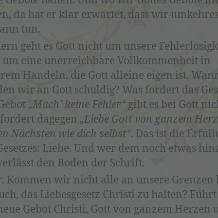
e Gebote halten. Und wo wir Gottes Gebote ni
en, da hat er klar erwartet, dass wir umkehr
dann tun.
ern geht es Gott nicht um unsere Fehlerlosigk
 um eine unerreichbare Vollkommenheit in
rem Handeln, die Gott alleine eigen ist. Wan
en wir an Gott schuldig? Was fordert das Ges
 Gebot
„Mach´ keine Fehler“
gibt es bei Gott nic
 fordert dagegen
„Liebe Gott von ganzem Her
en Nächsten wie dich selbst“
. Das ist die Erfül
Gesetzes: Liebe. Und wer dem noch etwas hin
verlässt den Boden der Schrift.
: Kommen wir nicht alle an unsere Grenzen
uch, das Liebesgesetz Christi zu halten? Führt
neue Gebot Christi, Gott von ganzem Herzen 