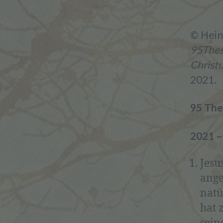
© Hei
95Thes
Christ
2021.
95 Th
2021 –
Jesu
ange
natü
hat 