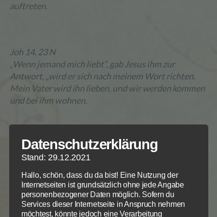
auftreten.
Joh 14, 23 N
„Wenn jemand mich liebt“, gab Jesus ihm zur
Antwort, „wird er sich nach meinem Wort richten.
Mein Vater wird ihn lieben, und wir werden kommen
und bei ihm wohnen.
Datenschutzerklärung
Rechne mit dem Kommen des Vaters, des Sohnes
Stand: 29.12.2021
und des Heiligen zu jeder Zeit. Er hat es verheißen.
Und er ist treu, der die Verheißung gegeben hat.
Hallo, schön, dass du da bist! Eine Nutzung der
Wenn du dich nach dem Wort Jesu richtest, ihn
Internetseiten ist grundsätzlich ohne jede Angabe
liebst und seine Bedingungen erfüllst, dann wird er
personenbezogener Daten möglich. Sofern du
Services dieser Internetseite in Anspruch nehmen
unweigerlich kommen und die Feuerwolke der
möchtest, könnte jedoch eine Verarbeitung