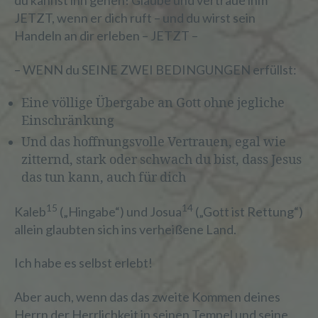
du kannst ihn gehen! Glaube und vertraue ihm
JETZT, wenn er dich ruft – und du wirst sein
Handeln an dir erleben – JETZT –
– WENN du SEINE ZWEI BEDINGUNGEN erfüllst:
Eine völlige Übergabe an Gott ohne jegliche
Einschränkung
Und das hoffnungsvolle Vertrauen, egal wie
zitternd, stark oder schwach du bist, dass Jesus
das tun kann, auch für dich
15
14
Kaleb
(„Hingabe“) und Josua
(„Gott ist Rettung“)
allein glaubten sich ins verheißene Land.
Ich habe es selbst erlebt!
Aber auch, wenn das das zweite Kommen deines
Herrn der Herrlichkeit in seinen Tempel und seine