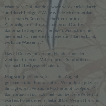
Wann wird Gott handeln, wann wird er mich durch
und durch heiligen? Wann werde ich den Jordan
trockenen Fußes durchschreiten und in das
Allerheiligste eintreten können und Gottes
dauerhafte Gegenwart erleben, wonach meine
Seele lechzt, in einem trockenen und dürren Land,
wo kaum Wasser ist?
Das ist Gottes souveränes Handeln und der
Zeitpunkt, den der Vater und der Sohn in ihrer
Vollmacht festgesetzt haben.
Mag sein, jetzt und sofort ist der Augenblick
gekommen, der Kairos Gottes. Wenn Jesus jetzt zu
dir sagt wie zu Petrus im Fischerboot:
„Folge mir“
dann brauchst du nicht mehr auf bessere Zeiten zu
warten. Folge deinem Heiland! Der Weg ist frei und