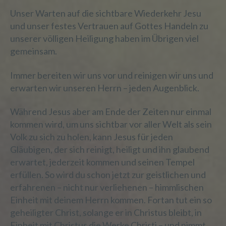
Markierung gespeicherter
Unser Warten auf die sichtbare Wiederkehr Jesu
personenbezogener Daten mit dem Ziel,
und unser festes Vertrauen auf Gottes Handeln zu
ihre künftige Verarbeitung einzuschränken.
unserer völligen Heiligung haben im Übrigen viel
gemeinsam.
e) Profiling
Immer bereiten wir uns vor und reinigen wir uns und
erwarten wir unseren Herrn – jeden Augenblick.
Profiling ist jede Art der automatisierten
Verarbeitung personenbezogener Daten,
Während Jesus aber am Ende der Zeiten nur einmal
die darin besteht, dass diese
personenbezogenen Daten verwendet
kommen wird, um uns sichtbar vor aller Welt als sein
werden, um bestimmte persönliche
Volk zu sich zu holen, kann Jesus für jeden
Aspekte, die sich auf eine natürliche
Gläubigen, der sich reinigt, heiligt und ihn glaubend
Person beziehen, zu bewerten,
erwartet, jederzeit kommen und seinen Tempel
insbesondere, um Aspekte bezüglich
erfüllen. So wird du schon jetzt zur geistlichen und
Arbeitsleistung, wirtschaftlicher Lage,
erfahrenen – nicht nur verliehenen – himmlischen
Gesundheit, persönlicher Vorlieben,
Interessen, Zuverlässigkeit, Verhalten,
Einheit mit deinem Herrn kommen. Fortan tut ein so
Aufenthaltsort oder Ortswechsel dieser
geheiligter Christ, solange er in Christus bleibt, in
natürlichen Person zu analysieren oder
Einheit mit Christus die Werke Christi – und nimmt