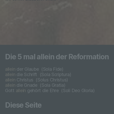
g) Verantwortlicher oder für die
Verarbeitung Verantwortlicher
Verantwortlicher oder für die Verarbeitung
Verantwortlicher ist die natürliche oder
juristische Person, Behörde, Einrichtung
oder andere Stelle, die allein oder
gemeinsam mit anderen über die Zwecke
Die 5 mal allein der Reformation
und Mittel der Verarbeitung von
personenbezogenen Daten entscheidet.
Sind die Zwecke und Mittel dieser
allein
der Glaube
(Sola Fide)
Verarbeitung durch das Unionsrecht oder
allein
die Schrift
(Sola Scriptura)
das Recht der Mitgliedstaaten
allein
Christus
(
Solus Christus)
vorgegeben, so kann der Verantwortliche
allein
die Gnade
(
Sola Gratia)
beziehungsweise können die bestimmten
Gott
allein
gehört die Ehre
(
Soli Deo Gloria)
Kriterien seiner Benennung nach dem
Unionsrecht oder dem Recht der
Diese Seite
Mitgliedstaaten vorgesehen werden.