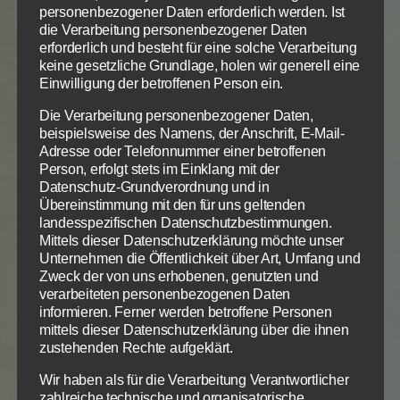
Herrlichkeit Gottes wird auf dem Allerheiligsten
personenbezogener Daten erforderlich werden. Ist
deines Geistes ruhen und dich erfüllen.
die Verarbeitung personenbezogener Daten
erforderlich und besteht für eine solche Verarbeitung
In der Zwischenzeit bereite dich vor:
keine gesetzliche Grundlage, holen wir generell eine
Einwilligung der betroffenen Person ein.
Den
Thessalonichern
wollte Paulus erst noch einen
Die Verarbeitung personenbezogener Daten,
Besuch abstatten und ergänzen, was ihrem Glauben
beispielsweise des Namens, der Anschrift, E-Mail-
Adresse oder Telefonnummer einer betroffenen
noch fehlte, bevor er sie bereit sah, völlig geheiligt
Person, erfolgt stets im Einklang mit der
zu werden.
Datenschutz-Grundverordnung und in
Übereinstimmung mit den für uns geltenden
In gleicher Weise du, lies Gottes Wort und alles, was
landesspezifischen Datenschutzbestimmungen.
deinen Glauben an die völlige Liebe Gottes in dir
Mittels dieser Datenschutzerklärung möchte unser
Unternehmen die Öffentlichkeit über Art, Umfang und
stärkt, bis du so voll von Gottes Wahrheit und von
Zweck der von uns erhobenen, genutzten und
deinen Zweifeln und allem Störenden befreit bist,
verarbeiteten personenbezogenen Daten
bis zu es fassen, glauben und ergreifen kannst.
informieren. Ferner werden betroffene Personen
mittels dieser Datenschutzerklärung über die ihnen
zustehenden Rechte aufgeklärt.
Die
Korinther
mussten sich erst noch reinigen von
aller Beschmutzung des Fleisches und des Geistes,
Wir haben als für die Verarbeitung Verantwortlicher
bevor Paulus eine Chance bei ihnen sah, dass sie,
zahlreiche technische und organisatorische