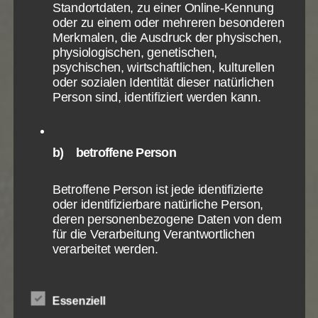
ans Ende seiner eigenen Kraft und seiner eigenen
Standortdaten, zu einer Online-Kennung
oder zu einem oder mehreren besonderen
Möglichkeiten kommen. Dann konnte Jesus ihn
Merkmalen, die Ausdruck der physischen,
erretten, wie ein Rettungsschwimmer einen
physiologischen, genetischen,
Ertrinkenden.
psychischen, wirtschaftlichen, kulturellen
oder sozialen Identität dieser natürlichen
Hast du diesen Tiefpunkt schon erreicht? Hast du in
Person sind, identifiziert werden kann.
der Schule Gottes gelernt, dass du niemals aus
eigenem Vermögen und mit eigener Anstrengung
die Macht des Fleisches und der Sünde überwinden
b) betroffene Person
kannst?
Jesus wird nicht kommen, bevor du nicht am völligen
Betroffene Person ist jede identifizierte
Ende deiner eigenen Möglichkeiten bist. Erst dann
oder identifizierbare natürliche Person,
erscheint dir dein Erlöser. Aber dann wird er sein
deren personenbezogene Daten von dem
für die Verarbeitung Verantwortlichen
Heiligtum betreten und füllen, und alles überwinden
verarbeitet werden.
und hinauswerfen, was dort nicht hineingehört!
Die Jünger
hatten dieses Ende ihrer eigenen
Essenziell
c) Verarbeitung
Möglichkeiten erlebt. Sie waren völlig an sich selber