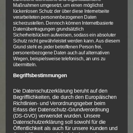
Maßnahmen umgesetzt, um einen möglichst
bzw. Gott, ihre Heiligung vollenden konnten. Da war
lückenlosen Schutz der über diese Internetseite
noch viel zu tun! Doch der Weg dorthin war und ist
verarbeiteten personenbezogenen Daten
der lohnendste, den es im Universum gibt: Völligste
sicherzustellen. Dennoch können Internetbasierte
und tiefste und himmlische und dauerhafte
Datenübertragungen grundsätzlich
Sicherheitslücken aufweisen, sodass ein absoluter
Gemeinschaft mit Gott schon auf dem Weg der
Schutz nicht gewährleistet werden kann. Aus diesem
Nachfolge jetzt.
Grund steht es jeder betroffenen Person frei,
personenbezogene Daten auch auf alternativen
Wo musst du dich reinigen vom Schmutz dieser Welt
Wegen, beispielsweise telefonisch, an uns zu
und wo musst du dich deiner ständigen
übermitteln.
Neuverschmutzung entziehen? Geh´ den Weg der
Begriffsbestimmungen
Reinigung! Nur dann wird der Herr zu seinem
Zum Betrieb der Seite notwendige Cookies:
Datenschutzeinstellungen
Tempel kommen und ihn füllen.
Die Datenschutzerklärung beruht auf den
Wir nutzen Cookies auf unserer Website. Einige von ihnen
Name
PHP Session Cookie
Begrifflichkeiten, die durch den Europäischen
sind essenziell, während andere uns helfen, diese Website
Für andere Gemeinden wie die
Epheser
beteten die
Anbieter
Eigentümer dieser Website
und Ihre Erfahrung zu verbessern.
Richtlinien- und Verordnungsgeber beim
Apostel um Offenbarung, die Wahrheit dieses
Zweck
Absicherung Kontaktformular / SPAM
Erlass der Datenschutz-Grundverordnung
Schutz
Geheimnisses des Einsseins mit Christus zu glauben,
(DS-GVO) verwendet wurden. Unsere
Notwendig
Statistiken
Info
Info
Cookie Name
PHPSESSID
Datenschutzerklärung soll sowohl für die
zu erfahren und auszuleben. Stimme doch auch du in
Cookie Laufzeit
Session
Öffentlichkeit als auch für unsere Kunden und
die Gebete der Apostel ein und bete mit ihnen
ALLE AKZEPTIEREN