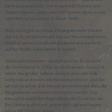
vorherzusagen.
darin zu und wächst. Und er kann mit Freimut sein
Haupt erheben, wenn sein Herr kommt, denn so wie
sein Herr, so ist auch er in dieser Welt.
f) Pseudonymisierung
Nein, Gott gibt uns keine Zeitangabe beim Warten
Pseudonymisierung ist die Verarbeitung
auf ihn. Er fordert uns auf, uns auf ihn vorzubereiten,
personenbezogener Daten in einer Weise,
damit er uns wachend und glaubend und wartend
auf welche die personenbezogenen Daten
auf ihn findet, wann immer er kommt.
ohne Hinzuziehung zusätzlicher
Informationen nicht mehr einer
spezifischen betroffenen Person
Und er wird kommen – denn er ist treu. Er verzieht
zugeordnet werden können, sofern diese
die Verheißung nicht hin, er wird handeln. Jesus hat
zusätzlichen Informationen gesondert
selbst das größte Sehnen danach, dass sein Volk
aufbewahrt werden und technischen und
heilig rein und in eins mit ihm verbunden ist. Und das
organisatorischen Maßnahmen
wird er zu seiner Zeit eilends ausrichten bei allen, die
unterliegen, die gewährleisten, dass die
ihn glaubend und sehnsuchtsvoll erwarten. Das
personenbezogenen Daten nicht einer
identifizierten oder identifizierbaren
kann jetzt und jeden Augenblick sein. Erwarten wir
natürlichen Person zugewiesen werden.
ihn! Und ergreifen wir, was er uns sagt und fassen
wir es mit Glauben. Amen.