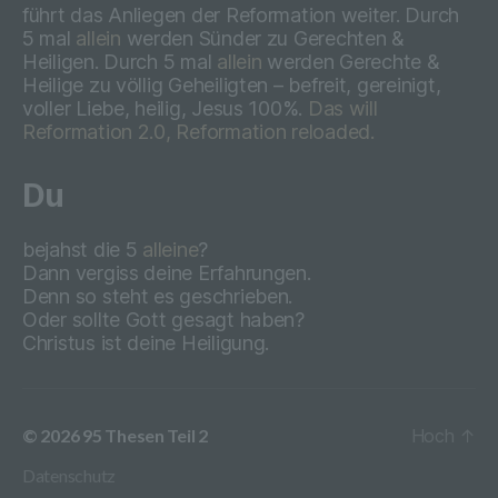
führt das Anliegen der Reformation weiter. Durch
5 mal
allein
werden Sünder zu Gerechten &
h) Auftragsverarbeiter
Heiligen. Durch 5 mal
allein
werden Gerechte &
Heilige zu völlig Geheiligten – befreit, gereinigt,
Auftragsverarbeiter ist eine natürliche oder
voller Liebe, heilig, Jesus 100%.
Das will
juristische Person, Behörde, Einrichtung
Reformation 2.0, Reformation reloaded.
oder andere Stelle, die personenbezogene
Daten im Auftrag des Verantwortlichen
Du
verarbeitet.
bejahst die 5
alleine
?
Dann vergiss deine Erfahrungen.
i) Empfänger
Denn so steht es geschrieben.
Oder sollte Gott gesagt haben?
Empfänger ist eine natürliche oder
Christus ist deine Heiligung.
juristische Person, Behörde, Einrichtung
oder andere Stelle, der
personenbezogene Daten offengelegt
werden, unabhängig davon, ob es sich bei
© 2026
95 Thesen Teil 2
Hoch
↑
ihr um einen Dritten handelt oder nicht.
Datenschutz
Behörden, die im Rahmen eines