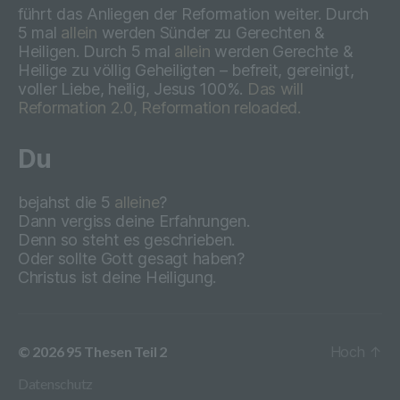
führt das Anliegen der Reformation weiter. Durch
b) betroffene Person
5 mal
allein
werden Sünder zu Gerechten &
Heiligen. Durch 5 mal
allein
werden Gerechte &
Betroffene Person ist jede identifizierte
Heilige zu völlig Geheiligten – befreit, gereinigt,
oder identifizierbare natürliche Person,
voller Liebe, heilig, Jesus 100%.
Das will
deren personenbezogene Daten von dem
Reformation 2.0, Reformation reloaded.
für die Verarbeitung Verantwortlichen
verarbeitet werden.
Du
bejahst die 5
alleine
?
c) Verarbeitung
Dann vergiss deine Erfahrungen.
Denn so steht es geschrieben.
Verarbeitung ist jeder mit oder ohne Hilfe
Oder sollte Gott gesagt haben?
automatisierter Verfahren ausgeführte
Christus ist deine Heiligung.
Vorgang oder jede solche Vorgangsreihe
im Zusammenhang mit
personenbezogenen Daten wie das
Erheben, das Erfassen, die Organisation,
© 2026
95 Thesen Teil 2
Hoch
↑
das Ordnen, die Speicherung, die
Anpassung oder Veränderung, das
Datenschutz