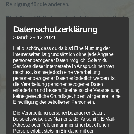
Reinigung für die anderen.
Die frühere Welt ging unter im Wasser – nur Noah
uns seine Familie überlebten in dieser weltweiten
Datenschutzerklärung
Reinigungsaktion Gottes. Und doch sündigte
Stand: 29.12.2021
Noah noch, der sich trotz seiner Gerechtigkeit
betrank. Und Ham, sein Sohn handelte noch
Hallo, schön, dass du da bist! Eine Nutzung der
Internetseiten ist grundsätzlich ohne jede Angabe
7,
ehrlos. Es war eine oberflächliche Reinigung
personenbezogener Daten möglich. Sofern du
Kapitel 25
.
Services dieser Internetseite in Anspruch nehmen
möchtest, könnte jedoch eine Verarbeitung
3) Das Volk Gottes – Israel und die Gemeinde – wird
personenbezogener Daten erforderlich werden. Ist
berufen und wächst in der Gnade Gottes
die Verarbeitung personenbezogener Daten
erforderlich und besteht für eine solche Verarbeitung
keine gesetzliche Grundlage, holen wir generell eine
4) Die bestehende Welt durchläuft eine
Einwilligung der betroffenen Person ein.
Feuerreinigung Gottes.
Die Verarbeitung personenbezogener Daten,
beispielsweise des Namens, der Anschrift, E-Mail-
Nur die Erwählten aus Gottes Volk werden dieses
Adresse oder Telefonnummer einer betroffenen
Feuer überstehen. Jeder, der nicht von Gott
Person, erfolgt stets im Einklang mit der