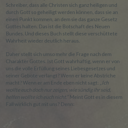
Schreiber, dass alle Christen sich ganz heiligen und
Zuordnung zu einer Kennung wie einem
durch Gott so geheiligt werden können, dass sie an
Namen, zu einer Kennnummer, zu
Standortdaten, zu einer Online-Kennung
einen Punkt kommen, an dem sie das ganze Gesetz
oder zu einem oder mehreren besonderen
Gottes halten. Das ist die Botschaft des Neuen
Merkmalen, die Ausdruck der physischen,
Bundes. Und dieses Buch stellt diese verschüttete
physiologischen, genetischen,
Wahrheit wieder deutlich heraus.
psychischen, wirtschaftlichen, kulturellen
oder sozialen Identität dieser natürlichen
Daher stellt sich umso mehr die Frage nach dem
Person sind, identifiziert werden kann.
Charakter Gottes. Ist Gott wahrhaftig, wenn er von
uns die volle Erfüllung seines Liebesgesetzes und
seiner Gebote verlangt? Wenn er keine Abstriche
b) betroffene Person
macht? Wenn er am Ende eben nicht sagt:
„Ich
wollte euch doch nur zeigen, wie sündig ihr seid,
Betroffene Person ist jede identifizierte
helfen wollte ich euch nicht.“
Meint Gott es in diesem
oder identifizierbare natürliche Person,
deren personenbezogene Daten von dem
Fall wirklich gut mit uns? Denn:
für die Verarbeitung Verantwortlichen
verarbeitet werden.