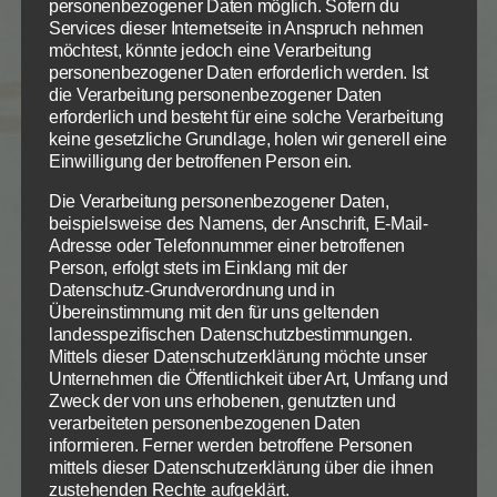
personenbezogener Daten möglich. Sofern du
versinnbildlicht. Aber Gott gebrauchte es auch, um
Services dieser Internetseite in Anspruch nehmen
Israel und uns zu zeigen, was Sünde ist. Israel
möchtest, könnte jedoch eine Verarbeitung
personenbezogener Daten erforderlich werden. Ist
scheiterte daran, das Gesetz zu erfüllen. Das Gesetz
die Verarbeitung personenbezogener Daten
zeigte ihnen vielmehr, wie Gott ist – und wie sie nicht
erforderlich und besteht für eine solche Verarbeitung
sind. Trotzdem ist das Gesetz heilig, gerecht und
keine gesetzliche Grundlage, holen wir generell eine
gut, erfahren wir (Röm 7, 12), und auch, dass kein
Einwilligung der betroffenen Person ein.
Strich vom Gesetz wegfallen wird, bis Himmel und
Die Verarbeitung personenbezogener Daten,
Erde vergehen (Luk 16, 17). Es war und ist
nicht
der
beispielsweise des Namens, der Anschrift, E-Mail-
einzige Sinn
des mosaischen Gesetzes, die Sünde
Adresse oder Telefonnummer einer betroffenen
deutlich zu machen. Nach der Erkenntnis ihrer
Person, erfolgt stets im Einklang mit der
Datenschutz-Grundverordnung und in
Sünde will Gott
sein Volk von ihren Sünden retten
Übereinstimmung mit den für uns geltenden
und aus ihnen solche Leute machen, die in seinem
landesspezifischen Datenschutzbestimmungen.
Gesetz leben, seine Ordnungen und Gebote
Mittels dieser Datenschutzerklärung möchte unser
beachten und sie tun
(Hes 11, 20). Und Gott war
Unternehmen die Öffentlichkeit über Art, Umfang und
Zweck der von uns erhobenen, genutzten und
schon damals überzeugt davon, dass jeder, der ihn
verarbeiteten personenbezogenen Daten
von ganzen Herzen sucht, sein Wort halten kann (5
informieren. Ferner werden betroffene Personen
Zum Betrieb der Seite notwendige Cookies:
Datenschutzeinstellungen
Mose 30, 11ff; Jos 1, 1ff). Ein solcher wird den
mittels dieser Datenschutzerklärung über die ihnen
wahren, von Gott beabsichtigten Sinn seines
zustehenden Rechte aufgeklärt.