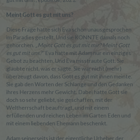
Meint Gott es gut mit uns?
Diese Frage hatte sich Eva schon unausgesprochen
im Paradies gestellt. Und sie KONNTE damals noch
gehorchen.
„Meint Gott es gut mit mir? Meint Gott
es gut mit uns?“
Eva hatte mit Adam nur ein einziges
Gebot zu beachten. Und Eva misstraute Gott. Sie
glaubte nicht, was er sagte. Sie war nicht (mehr)
überzeugt davon, dass Gott es gut mit ihnen meinte.
Sie gab den Worten der Schlange und den Gedanken
ihres Herzens mehr Gewicht. Dabei hatte Gott sie
doch so sehr geliebt, sie geschaffen, mit der
Weltherrschaft beauftragt, und mit einem
erfüllenden und reichen Leben im Garten Eden und
mit einem liebenden Ehemann beschenkt.
Adam seinerseits ist der eigentliche Urheber der