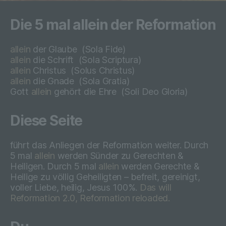
c) Verarbeitung
Die 5 mal allein der Reformation
Verarbeitung ist jeder mit oder ohne Hilfe
allein
der Glaube
(Sola Fide)
automatisierter Verfahren ausgeführte
allein
die Schrift
(Sola Scriptura)
Vorgang oder jede solche Vorgangsreihe
allein
Christus
(
Solus Christus)
im Zusammenhang mit
allein
die Gnade
(
Sola Gratia)
personenbezogenen Daten wie das
Gott
allein
gehört die Ehre
(
Soli Deo Gloria)
Erheben, das Erfassen, die Organisation,
das Ordnen, die Speicherung, die
Diese Seite
Anpassung oder Veränderung, das
Auslesen, das Abfragen, die Verwendung,
die Offenlegung durch Übermittlung,
führt das Anliegen der Reformation weiter. Durch
Verbreitung oder eine andere Form der
5 mal
allein
werden Sünder zu Gerechten &
Bereitstellung, den Abgleich oder die
Heiligen. Durch 5 mal
allein
werden Gerechte &
Verknüpfung, die Einschränkung, das
Heilige zu völlig Geheiligten – befreit, gereinigt,
Löschen oder die Vernichtung.
voller Liebe, heilig, Jesus 100%.
Das will
Reformation 2.0, Reformation reloaded.
d) Einschränkung der Verarbeitung