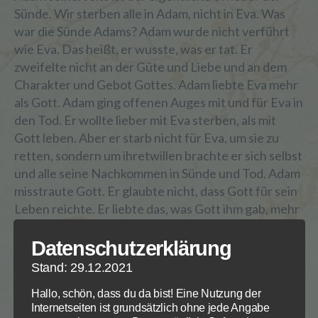
Sünde. Wir sterben alle in Adam, nicht in Eva. Was
war die Sünde Adams? Adam wurde nicht verführt
wie Eva. Das heißt, er wusste, was er tat. Er
zweifelte nicht an der Güte und Liebe und an dem
Charakter und Gebot Gottes. Adam liebte Eva mehr
als Gott. Adam ging offenen Auges mit und für Eva in
den Tod. Er wollte lieber mit Eva sterben, als mit
Gott leben. Aber er starb nicht für Eva, um sie zu
retten, sondern um ihretwillen brachte er sich selbst
und alle seine Nachkommen in Sünde und Tod. Adam
misstraute Gott. Er glaubte nicht, dass Gott für sein
Leben reichte. Er liebte das, was Gott ihm gab, mehr
als Gott. Er wählte die Geschaffene und nicht den
Schöpfer – und er starb.
Datenschutzerklärung
Stand: 29.12.2021
Die Juden haben im Gegensatz zu Adam und Eva das
Hallo, schön, dass du da bist! Eine Nutzung der
umfangreiche mosaische Gesetz. In ihm sind alle
Internetseiten ist grundsätzlich ohne jede Angabe
geistlichen Wahrheiten gesagt und auch