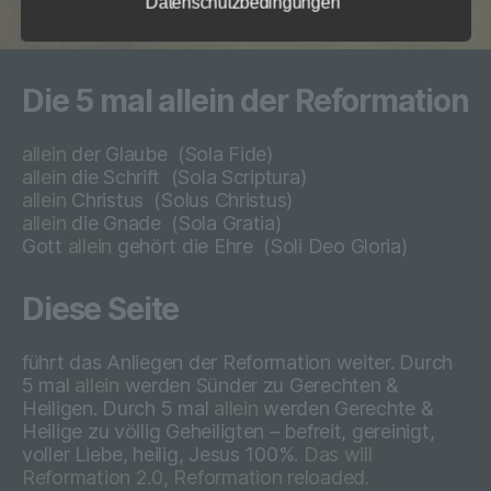
Datenschutzbedingungen
Datenschutzerklärung soll sowohl für die
Öffentlichkeit als auch für unsere Kunden und
Geschäftspartner einfach lesbar und
verständlich sein. Um dies zu gewährleisten,
Die 5 mal allein der Reformation
möchten wir vorab die verwendeten
Begrifflichkeiten erläutern.
allein
der Glaube
(Sola Fide)
Wir verwenden in dieser Datenschutzerklärung unter
allein
die Schrift
(Sola Scriptura)
anderem die folgenden Begriffe:
allein
Christus
(
Solus Christus)
allein
die Gnade
(
Sola Gratia)
Gott
allein
gehört die Ehre
(
Soli Deo Gloria)
a) personenbezogene Daten
Diese Seite
Personenbezogene Daten sind alle
führt das Anliegen der Reformation weiter. Durch
Informationen, die sich auf eine
5 mal
allein
werden Sünder zu Gerechten &
identifizierte oder identifizierbare natürliche
Heiligen. Durch 5 mal
allein
werden Gerechte &
Person (im Folgenden „betroffene
Heilige zu völlig Geheiligten – befreit, gereinigt,
Person") beziehen. Als identifizierbar wird
voller Liebe, heilig, Jesus 100%.
Das will
eine natürliche Person angesehen, die
Reformation 2.0, Reformation reloaded.
direkt oder indirekt, insbesondere mittels