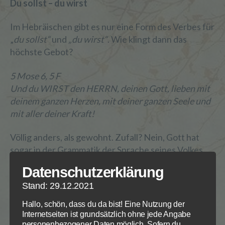
Du sollst – du wirst
Im Hebräischen gibt es nur eine Form des Verbes für
„
du sollst“
und
„du wirst“
. Wie klingt dann das
höchste Gebot?
5 Mose 6, 5 F
Und du WIRST den HERRN, deinen Gott, lieben mit
deinem ganzen Herzen, mit deiner ganzen Seele und
mit aller deiner Kraft!
Völlig anders, als gewohnt. Zufall? Nein, Gott hat
sogar in der Grammatik der Sprache seines Volkes
seine bevollmächtigenden Verheißungen eingebaut.
Datenschutzerklärung
Wir sollen nicht nur etwas tun. In Gottes Geboten
Stand: 29.12.2021
schwingt immer auch die Verheißung mit, dass wir
sie halten
können
und
werden
.
Hallo, schön, dass du da bist! Eine Nutzung der
Internetseiten ist grundsätzlich ohne jede Angabe
Und: Warum machen wir einen Unterschied
personenbezogener Daten möglich. Sofern du