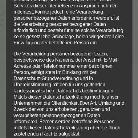
Services dieser Internetseite in Anspruch nehmen
zwischen den verschiedenen Aussagen des Wortes
möchtest, könnte jedoch eine Verarbeitung
Gottes? Von allen Verheißungen sagen wir:
„Sie sind
personenbezogener Daten erforderlich werden. Ist
wahr, Gott wird sie hier auf dieser Erde erfüllen,
die Verarbeitung personenbezogener Daten
nicht erst im Himmel, Gott ist treu.“
Und warum
erforderlich und besteht für eine solche Verarbeitung
keine gesetzliche Grundlage, holen wir generell eine
sagen wir dann von seinen Geboten:
„Seine Gebote
Einwilligung der betroffenen Person ein.
werden wir erst im Himmel vollkommen halten
können, nicht schon auf dieser Erde.“
?
Die Verarbeitung personenbezogener Daten,
beispielsweise des Namens, der Anschrift, E-Mail-
Zum Betrieb der Seite notwendige Cookies:
Datenschutzeinstellungen
Adresse oder Telefonnummer einer betroffenen
Warum glauben wir alle Aussagen der Heiligen
Person, erfolgt stets im Einklang mit der
Schrift in Bezug auf unsere Bekehrung und
Wir nutzen Cookies auf unserer Website. Einige von ihnen
Name
PHP Session Cookie
Datenschutz-Grundverordnung und in
sind essenziell, während andere uns helfen, diese Website
Wiedergeburt ohne Ausnahme und Probleme? Und
Anbieter
Eigentümer dieser Website
Übereinstimmung mit den für uns geltenden
und Ihre Erfahrung zu verbessern.
warum stehen wir dann sprachlos und ungläubig vor
landesspezifischen Datenschutzbestimmungen.
Zweck
Absicherung Kontaktformular / SPAM
Schutz
Mittels dieser Datenschutzerklärung möchte unser
den wunderbaren Aussagen der Schrift zu unserer
Notwendig
Statistiken
Info
Info
Unternehmen die Öffentlichkeit über Art, Umfang und
Cookie Name
PHPSESSID
Heiligung, dass wir wie Christus sein sollen und
Zweck der von uns erhobenen, genutzten und
Cookie Laufzeit
Session
können?
verarbeiteten personenbezogenen Daten
ALLE AKZEPTIEREN
informieren. Ferner werden betroffene Personen
Name
Cookiespeicherung
speichern
mittels dieser Datenschutzerklärung über die ihnen
Der Mensch sagt immer: „
Ich kann nicht“
. Oder „
Ich
Entscheidungscookie
zustehenden Rechte aufgeklärt.
will nicht“
. Aber das ist doch nicht der Punkt. Wenn
Anbieter
Eigentümer dieser Website