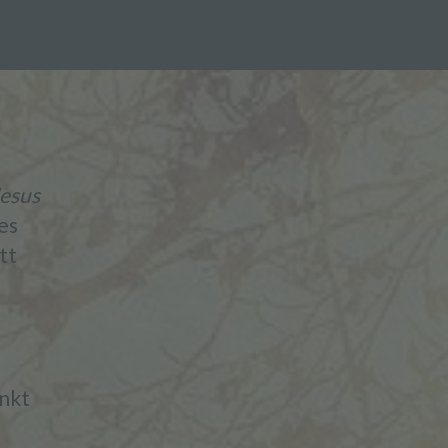
Jesus
es
tt
enkt