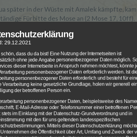
sua später in der Wüste mit Amalek kämpfte, kam 
tändige Fürbitte des Mose an (2 Mose 17, 10ff).
en auch wir nur durch die beständige Fürbitte C
tenschutzerklärung
 als sein Volk leben und siegen (Hebr 9, 11ff). Un
d: 29.12.2021
n wir selbst als das Volk Gottes auch viele Sieg
 schön, dass du da bist! Eine Nutzung der Internetseiten ist
31; 2 Kor, 1, 11; 2 Thess 3, 1; Eph 6, 18-19; Phil 1,
sätzlich ohne jede Angabe personenbezogener Daten möglich. S
; Hebr 13, 18). Christus bittet für uns beim Vate
rvices dieser Internetseite in Anspruch nehmen möchtest, könnte 
Verarbeitung personenbezogener Daten erforderlich werden. Ist di
ind hat keine Handhabe dagegen und findet kein
beitung personenbezogener Daten erforderlich und besteht für ein
spunkt an uns, denn wir sind gerechtfertigt (Kol 
e Verarbeitung keine gesetzliche Grundlage, holen wir generell ei
ligung der betroffenen Person ein.
ch wenn wir beständig im Kampf beten, erfahren
r uns und unser Volk wie Daniel (Daniel 9 und fo
erarbeitung personenbezogener Daten, beispielsweise des Name
nschrift, E-Mail-Adresse oder Telefonnummer einer betroffenen Pe
gt stets im Einklang mit der Datenschutz-Grundverordnung und in
nnahme des verheißenen Landes dagegen war nu
instimmung mit den für uns geltenden landesspezifischen
schutzbestimmungen. Mittels dieser Datenschutzerklärung möcht
n und Gehorsam möglich (4 Mose 13+14; Josua 1
 Unternehmen die Öffentlichkeit über Art, Umfang und Zweck der 
de). Durch Glauben an den Gott, der Wunder tut 