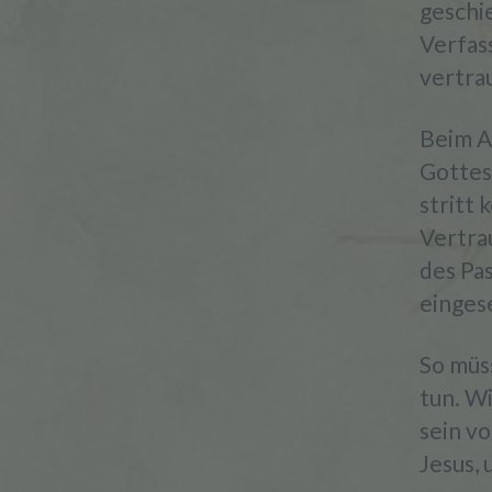
geschie
Verfass
vertra
Beim A
Gottes
stritt 
Vertra
des Pa
einges
So müs
tun. Wi
sein v
Jesus,