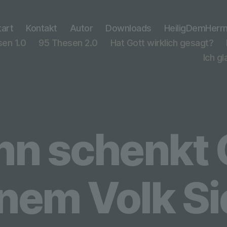
tart
Kontakt
Autor
Downloads
HeiligDemHerr
en 1.0
95 Thesen 2.0
Hat Gott wirklich gesagt?
Ich g
n schenkt 
nem Volk S