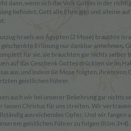
ht dann, wenn sich das Volk Gottes in der richti
ung befindet, Gott alle Ehre gibt und alleine au
ut.
uszug Israels aus Ägypten (2 Mose) brauchte Isra
 geschenkte Erlösung nur dankbar annehmen. G
komplett für sie, sie brauchten gar nichts selber t
uen auf das Geschenk Gottes drückten sie im Ha
ssas aus, und indem sie Mose folgten, ihrem von 
etzten geistlichen Führer.
sen auch wir bei unserer Bekehrung gar nichts s
r lassen Christus für uns streiten. Wir vertrauen
ollständig ausreichendes Opfer. Und wir fangen a
 unserem geistlichen Führer zu folgen (Röm 3+4).