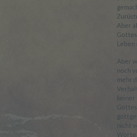
gemacht
Zurüstu
Aber a
Gottes 
Leben 
Aber wi
noch v
mehr da
Verhal
keiner
Gottes
gottge
nicht v
Worte 