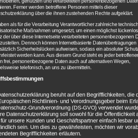
rhobenen, genutzten und verarbeiteten personenbezogenen Date
mieren. Ferner werden betroffene Personen mittels dieser
r das, was nicht da ist, ruft als ob es da wäre (Röm 
schutzerklärung über die ihnen zustehenden Rechte aufgeklärt.
 Stärke seines Volkes (2 Chron 20, 6; Jer 16, 19) 
aben als für die Verarbeitung Verantwortlicher zahlreiche technisc
ines Volkes ist (1 Chron 29, 11).
isatorische Maßnahmen umgesetzt, um einen möglichst lückenlo
z der über diese Internetseite verarbeiteten personenbezogenen 
rzustellen. Dennoch können Internetbasierte Datenübertragungen
m absoluten Vertrauen auf den möglichen Sieg 
sätzlich Sicherheitslücken aufweisen, sodass ein absoluter Schutz
am noch mehr hinzu, was dem Volk Gottes alles
rleistet werden kann. Aus diesem Grund steht es jeder betroffene
n frei, personenbezogene Daten auch auf alternativen Wegen,
ngte: Sie mussten sich heiligen (Jos 3, 5). Sie mu
elsweise telefonisch, an uns zu übermitteln.
schnitten werden (Jos 5, 2-8). Sie mussten das G
iffsbestimmungen
komplett halten (Jos 1, 7; 8, 34; 22, 5). Ihr Führe
Zum Betrieb der Seite notwendige Cookies:
Datenschutzeinstellungen
 Tag und Nacht über dem Wort Gottes sinnen un
Wir nutzen Cookies auf unserer Website. Einige von ihnen
Name
PHP Session Cookie
atenschutzerklärung beruht auf den Begrifflichkeiten, die 
sind essenziell, während andere uns helfen, diese Website
 fähig zu sein das Volk zum Sieg zu führen (Jos 1, 
Europäischen Richtlinien- und Verordnungsgeber beim Erl
Anbieter
Eigentümer dieser Website
und Ihre Erfahrung zu verbessern.
Datenschutz-Grundverordnung (DS-GVO) verwendet wurd
 durfte nichts aber auch gar nichts von dem nehm
Zweck
Absicherung Kontaktformular / SPAM
Schutz
e Datenschutzerklärung soll sowohl für die Öffentlichkeit 
 Gott zustand (Jos 6, 18). Israel musste tun, was 
Notwendig
Statistiken
Info
Info
Cookie Name
PHPSESSID
für unsere Kunden und Geschäftspartner einfach lesbar u
 wie unsinnig es auch aussah (Jos 6, 3ff). Und schl
ändlich sein. Um dies zu gewährleisten, möchten wir vorab
Cookie Laufzeit
Session
ndeten Begrifflichkeiten erläutern.
ALLE AKZEPTIEREN
 sie auf Grundlage von all diesen erfüllten