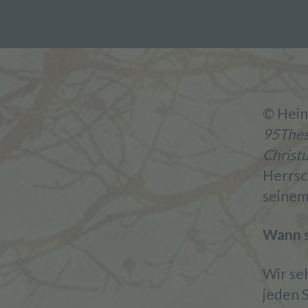
© Hei
95Thes
Christ
Herrsc
seinem 
Wann s
Wir se
jeden 