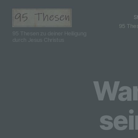
S
95 Thes
95
95 Thesen zu deiner Heiligung
Thesen
durch Jesus Christus
Teil
2
Wan
sei