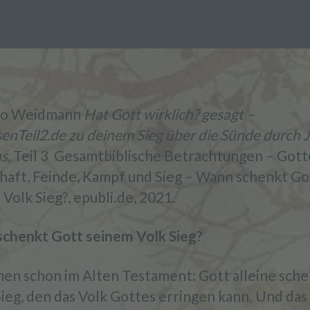
no Weidmann
Hat Gott wirklich? gesagt –
enTeil2.de zu deinem Sieg über die Sünde durch 
us,
Teil 3 Gesamtbiblische Betrachtungen – Gott
haft, Feinde, Kampf und Sieg – Wann schenkt Go
Volk Sieg?, epubli.de, 2021.
chenkt Gott seinem Volk Sieg?
hen schon im Alten Testament: Gott alleine sch
Sieg, den das Volk Gottes erringen kann. Und das