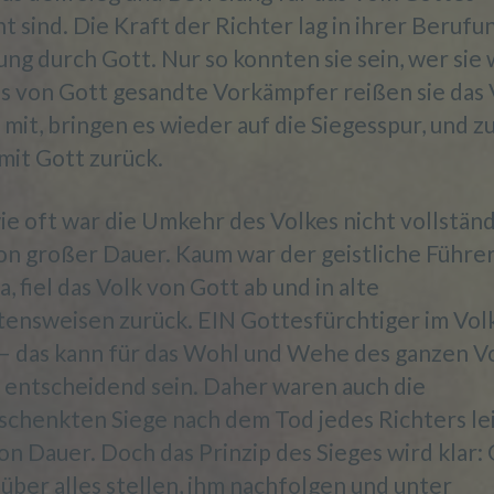
 sind. Die Kraft der Richter lag in ihrer Berufu
ng durch Gott. Nur so konnten sie sein, wer sie
d) Einschränkung der Verarbeitung
ls von Gott gesandte Vorkämpfer reißen sie das 
mit, bringen es wieder auf die Siegesspur, und z
Einschränkung der Verarbeitung ist die Markierung
mit Gott zurück.
gespeicherter personenbezogener Daten mit dem Ziel, ih
künftige Verarbeitung einzuschränken.
e oft war die Umkehr des Volkes nicht vollständ
on großer Dauer. Kaum war der geistliche Führer
e) Profiling
, fiel das Volk von Gott ab und in alte
tensweisen zurück. EIN Gottesfürchtiger im Vol
Profiling ist jede Art der automatisierten Verarbeitung
personenbezogener Daten, die darin besteht, dass diese
 – das kann für das Wohl und Wehe des ganzen V
personenbezogenen Daten verwendet werden, um best
 entscheidend sein. Daher waren auch die
persönliche Aspekte, die sich auf eine natürliche Person
schenkten Siege nach dem Tod jedes Richters le
beziehen, zu bewerten, insbesondere, um Aspekte bezüg
Arbeitsleistung, wirtschaftlicher Lage, Gesundheit,
on Dauer. Doch das Prinzip des Sieges wird klar:
persönlicher Vorlieben, Interessen, Zuverlässigkeit, Verha
über alles stellen, ihm nachfolgen und unter
Aufenthaltsort oder Ortswechsel dieser natürlichen Pers