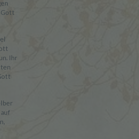
gen
f Gott
el
ott
un. Ihr
lten
Gott
elber
 auf
n,