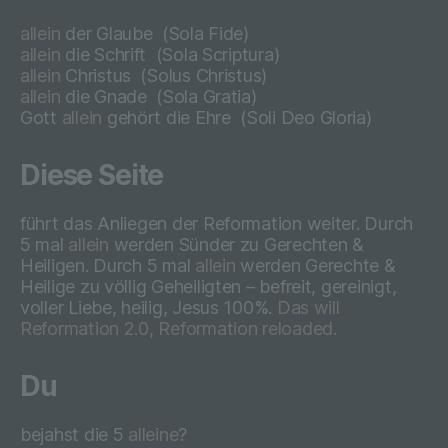
gibt, dass sie mit der Verarbeitung der sie
allein
der Glaube
(Sola Fide)
betreffenden personenbezogenen Daten
allein
die Schrift
(Sola Scriptura)
einverstanden ist.
allein
Christus
(
Solus Christus)
allein
die Gnade
(
Sola Gratia)
Gott
allein
gehört die Ehre
(
Soli Deo Gloria)
Name und Anschrift des für die Verarbeitung
Diese Seite
Verantwortlichen
führt das Anliegen der Reformation weiter. Durch
Verantwortlicher im Sinne der Datenschutz-
5 mal
allein
werden Sünder zu Gerechten &
Grundverordnung, sonstiger in den
Heiligen. Durch 5 mal
allein
werden Gerechte &
Mitgliedstaaten der Europäischen Union
Heilige zu völlig Geheiligten – befreit, gereinigt,
geltenden Datenschutzgesetze und anderer
voller Liebe, heilig, Jesus 100%.
Das will
Bestimmungen mit datenschutzrechtlichem
Reformation 2.0, Reformation reloaded.
Charakter ist die:
Heino Weidmann
Du
Heino Weidmann
bejahst die 5
alleine
?