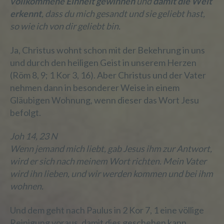
vollkommene Einheit gewinnen
und
damit die Welt
ohne Hinzuziehung zusätzlicher
Informationen nicht mehr einer
erkennt
, dass du mich gesandt und sie geliebt hast,
spezifischen betroffenen Person
so wie ich von dir geliebt bin.
zugeordnet werden können, sofern diese
zusätzlichen Informationen gesondert
Ja, Christus wohnt schon mit der Bekehrung in uns
aufbewahrt werden und technischen und
und durch den heiligen Geist in unserem Herzen
organisatorischen Maßnahmen
(Röm 8, 9; 1 Kor 3, 16). Aber Christus und der Vater
unterliegen, die gewährleisten, dass die
personenbezogenen Daten nicht einer
nehmen dann in besonderer Weise in einem
identifizierten oder identifizierbaren
Gläubigen Wohnung, wenn dieser das Wort Jesu
natürlichen Person zugewiesen werden.
befolgt.
Joh 14, 23 N
g) Verantwortlicher oder für die
Wenn jemand mich liebt, gab Jesus ihm zur Antwort,
Verarbeitung Verantwortlicher
wird er sich nach meinem Wort richten. Mein Vater
wird ihn lieben, und wir werden kommen und bei ihm
Verantwortlicher oder für die Verarbeitung
wohnen.
Verantwortlicher ist die natürliche oder
juristische Person, Behörde, Einrichtung
Und dem geht nach Paulus in 2 Kor 7, 1 eine völlige
oder andere Stelle, die allein oder
Reinigung voraus, damit dies geschehen kann.