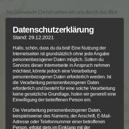
Als Gemeinde Christi sehen wir uns durch das Blut
Christi – auch – in diesen neuen Bund eingetreten.
Damit gelten auch alle Verheißungen für uns:
Datenschutzerklärung
Reinigung von all unseren Unreinigkeiten und Gott
Stand: 29.12.2021
schreibt sein Gesetz so in unser Herz, dass wir es
halten und tun können.
Hallo, schön, dass du da bist! Eine Nutzung der
Internetseiten ist grundsätzlich ohne jede Angabe
personenbezogener Daten möglich. Sofern du
Doch erleben wir es nicht anders? Verbleiben trotz
Services dieser Internetseite in Anspruch nehmen
der Waschung durch die Wiedergeburt nicht noch
möchtest, könnte jedoch eine Verarbeitung
Unreinigkeiten in uns? Sind wir wirklich schon
personenbezogener Daten erforderlich werden. Ist
befähigt, dass wir Gottes Gesetz ganz halten?
die Verarbeitung personenbezogener Daten
erforderlich und besteht für eine solche Verarbeitung
Unsere Erfahrung sagt
nein
. Und auch der Apostel
keine gesetzliche Grundlage, holen wir generell eine
Paulus ist da realistisch: Er wendet die
Einwilligung der betroffenen Person ein.
Verheißungen aus Jeremia und Hesekiel auf das
Die Verarbeitung personenbezogener Daten,
neutestamentliche Gottesvolk an. Auch unter uns
beispielsweise des Namens, der Anschrift, E-Mail-
Christen will Gott wohnen und wandeln. Aber Paulus
Adresse oder Telefonnummer einer betroffenen
sieht diese Verheißung als noch nicht, oder erst als
Person, erfolgt stets im Einklang mit der