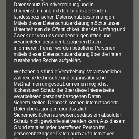
teilweise erfüllt an.
Datenschutz-Grundverordnung und in
Übereinstimmung mit den für uns geltenden
landesspezifischen Datenschutzbestimmungen.
2 Kor 6, 16 – 7, 1 S
Mittels dieser Datenschutzerklärung möchte unser
Ihr aber seid ein Tempel des lebendigen Gottes, wie
Unternehmen die Öffentlichkeit über Art, Umfang und
Gott spricht:
«Ich will in ihnen wohnen und unter
Zweck der von uns erhobenen, genutzten und
verarbeiteten personenbezogenen Daten
ihnen wandeln und will ihr Gott sein, und sie sollen
informieren. Ferner werden betroffene Personen
mein Volk sein.»
Darum «gehet aus von ihnen und
mittels dieser Datenschutzerklärung über die ihnen
sondert euch ab,
spricht der Herr, und
rühret kein
zustehenden Rechte aufgeklärt.
Unreines an
, so will ich euch aufnehmen», und «ich
Wir haben als für die Verarbeitung Verantwortlicher
will euer Vater sein, und ihr sollt meine Söhne und
zahlreiche technische und organisatorische
Töchter sein», spricht der allmächtige Herr.
Weil wir
Maßnahmen umgesetzt, um einen möglichst
nun diese Verheißungen haben
, Geliebte,
so wollen
lückenlosen Schutz der über diese Internetseite
wir uns reinigen
von aller Befleckung des Fleisches
verarbeiteten personenbezogenen Daten
sicherzustellen. Dennoch können Internetbasierte
und des Geistes,
zur Vollendung der Heiligung
in
Datenübertragungen grundsätzlich
Gottesfurcht.
Sicherheitslücken aufweisen, sodass ein absoluter
Schutz nicht gewährleistet werden kann. Aus diesem
Ja wohnt Gott nicht bereits unter uns Christen? Sind
Grund steht es jeder betroffenen Person frei,
personenbezogene Daten auch auf alternativen
wir nicht bereits seine Kinder? Sind wir nicht bereits