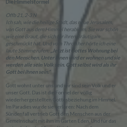
Die Himmelsformel
Offb 21, 2-3 N
Ich sah, wie die heilige Stadt, das neue Jerusalem,
von Gott aus dem Himmel herabkam. Sie war schön
wie eine Braut, die sich für ihren Bräutigam
geschmückt hat. Und vom Thron her hörte ich eine
laute Stimme rufen:
„Jetzt ist Gottes Wohnung bei
den Menschen. Unter ihnen wird er wohnen und sie
werden alle sein Volk sein. Gott selbst wird als ihr
Gott bei ihnen sein.“
Gott wohnt unter uns und wir sind sein Volk und er
unser Gott. Das ist die Formel der völlig
wiederhergestellten Gottesbeziehung im Himmel.
Im Paradies wurde sie verloren: Nach dem
Sündenfall vertrieb Gott den Menschen aus der
Gemeinschaft mit ihm im Garten Eden. Und für das