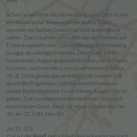
Schon Israel hatte die Verheißung, dass Gott so wie
im Himmel unter ihnen wohnen wollte. Dafür
mussten sie Gottes Gesetz tun und seinen Bund
halten. Das Leben Israels sollte wie der Himmel auf
Erden ausgelebt sein. Das stellte sich als schwierig,
ja sogar als unmöglich heraus. Denn Gott hatte
Israel weder Augen gegeben zu sehen, noch Ohren
zu hören, noch ein Herz, um zu verstehen (5 Mose
29, 3). Doch genau das verheißt Gott seinem Volk
durch die Propheten: Gott wird mit ihnen einen
neuen Bund eingehen. Er wird ihnen Augen, Ohren
geben, Gott zu erkennen und ein neues Herz und
einen neuen Geist, damit sie seine Gebote tun (Jes
35; Jer 31, 3 1ff; Hes 36)
Jer 31, 33 S
Das ist der
Bund
, den ich mit dem Hause Israel nach