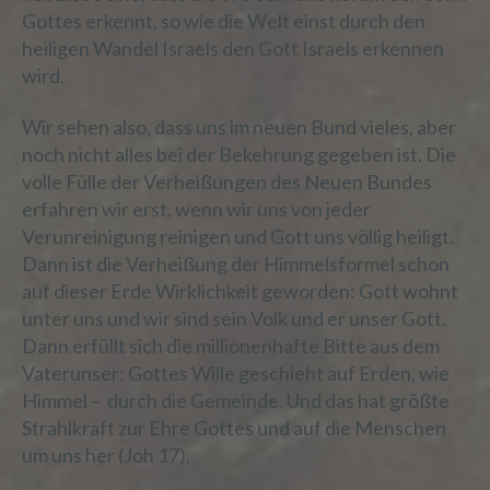
Gottes erkennt, so wie die Welt einst durch den
heiligen Wandel Israels den Gott Israels erkennen
i) Empfänger
wird.
Empfänger ist eine natürliche oder
Wir sehen also, dass uns im neuen Bund vieles, aber
juristische Person, Behörde, Einrichtung
noch nicht alles bei der Bekehrung gegeben ist. Die
oder andere Stelle, der
volle Fülle der Verheißungen des Neuen Bundes
personenbezogene Daten offengelegt
erfahren wir erst, wenn wir uns von jeder
werden, unabhängig davon, ob es sich bei
ihr um einen Dritten handelt oder nicht.
Verunreinigung reinigen und Gott uns völlig heiligt.
Behörden, die im Rahmen eines
Dann ist die Verheißung der Himmelsformel schon
bestimmten Untersuchungsauftrags nach
auf dieser Erde Wirklichkeit geworden: Gott wohnt
dem Unionsrecht oder dem Recht der
unter uns und wir sind sein Volk und er unser Gott.
Mitgliedstaaten möglicherweise
Dann erfüllt sich die millionenhafte Bitte aus dem
personenbezogene Daten erhalten, gelten
jedoch nicht als Empfänger.
Vaterunser: Gottes Wille geschieht auf Erden, wie
Himmel – durch die Gemeinde. Und das hat größte
Strahlkraft zur Ehre Gottes und auf die Menschen
um uns her (Joh 17).
j) Dritter