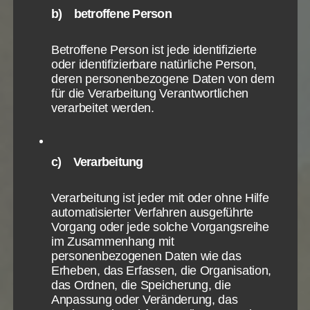
nutzt.
Paulus in seiner Auslegung der Hesekiel-Stelle
b) betroffene Person
Cookie Name
_ga,_gid
eine Verheißung, nicht bereits Tatsache.
Cookie Laufzeit
2 Jahre
Ja, Jesus wohnt in und unter uns. Aber die Korinther
Betroffene Person ist jede identifizierte
– wir – haben die himmlische Qualität der absoluten
oder identifizierbare natürliche Person,
Gegenwart Gottes noch nicht völlig erreicht.
Infos schließen
deren personenbezogene Daten von dem
Erwartet und vertröstet Paulus die Korinther denn
für die Verarbeitung Verantwortlichen
deswegen auf den Himmel?
verarbeitet werden.
Die Bedingung, um in die himmlische Gemeinschaft
mit dem Vater zu kommen ist unsere Wiedergeburt,
c) Verarbeitung
nicht Werke, die wir danach tun.
Aber Paulus erwartet für die Korinther ein weiteres
Verarbeitung ist jeder mit oder ohne Hilfe
Werk der Reinigung nach ihrer Bekehrung, damit sie
automatisierter Verfahren ausgeführte
Annahme bei Gott finden und Gott wirklich unter
Vorgang oder jede solche Vorgangsreihe
im Zusammenhang mit
ihnen wohnen kann. Ohne weitere Reinigung bis hin
personenbezogenen Daten wie das
zur Vollendung der Heiligung gibt es keine tiefste
Erheben, das Erfassen, die Organisation,
Gemeinschaft mit Gott, ist die Hesekiel-Verheißung
das Ordnen, die Speicherung, die
auf dieser Erde noch nicht voll erfüllt. Die Korinther
Anpassung oder Veränderung, das