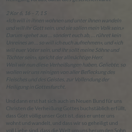
gemeinsam mit anderen über die Zwecke
und Mittel der Verarbeitung von
2 Kor 6, 16 – 7, 1 S
personenbezogenen Daten entscheidet.
Sind die Zwecke und Mittel dieser
«Ich will in ihnen wohnen und unter ihnen wandeln
Verarbeitung durch das Unionsrecht oder
und will ihr Gott sein, und sie sollen mein Volk sein.»
das Recht der Mitgliedstaaten
Darum «gehet aus … sondert euch ab, … rühret kein
vorgegeben, so kann der Verantwortliche
Unreines an … so will ich euch aufnehmen», und «ich
beziehungsweise können die bestimmten
will euer Vater sein, und ihr sollt meine Söhne und
Kriterien seiner Benennung nach dem
Unionsrecht oder dem Recht der
Töchter sein», spricht der allmächtige Herr.
Mitgliedstaaten vorgesehen werden.
Weil wir nun diese Verheißungen haben, Geliebte, so
wollen wir uns reinigen von aller Befleckung des
Fleisches und des Geistes, zur Vollendung der
h) Auftragsverarbeiter
Heiligung in Gottesfurcht.
Und dann erst hat sich auch im Neuen Bund für uns
Auftragsverarbeiter ist eine natürliche oder
juristische Person, Behörde, Einrichtung
Christen die Verheißung Gottes buchstäblich erfüllt,
oder andere Stelle, die personenbezogene
dass Gott völlig unser Gott ist, dass er unter uns
Daten im Auftrag des Verantwortlichen
wohnt und wandelt, und dass wir so geheiligt und
verarbeitet.
voll Liebe sind, dass die Welt um uns herum den Sohn