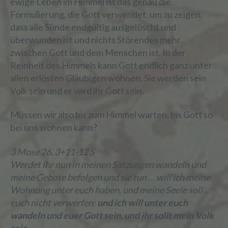
ewige Leben im Himmel ist das genau die
Formulierung, die Gott verwendet, um zu zeigen,
dass alle Sünde endgültig ausgelöscht und
überwunden ist und nichts Störendes mehr
zwischen Gott und dem Menschen ist. In der
Reinheit des Himmels kann Gott endlich ganz unter
allen erlösten Gläubigen wohnen. Sie werden sein
Volk sein und er wird ihr Gott sein.
Müssen wir also bis zum Himmel warten, bis Gott so
bei uns wohnen kann?
3 Mose 26, 3+11-12 S
Werdet ihr nun in meinen Satzungen wandeln und
meine Gebote befolgen und sie tun … will ich meine
Wohnung unter euch haben, und meine Seele soll
euch nicht verwerfen:
und ich will unter euch
wandeln und euer Gott sein, und ihr sollt mein Volk
sein.