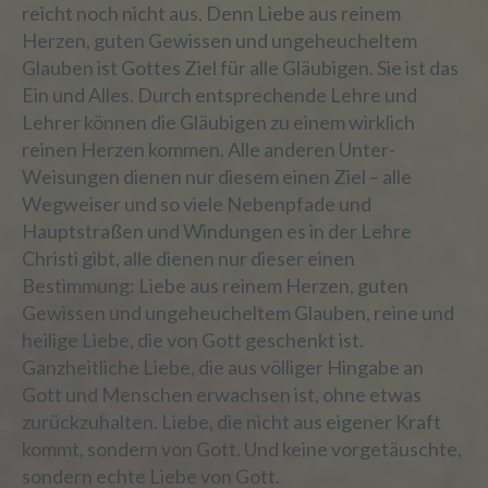
Verantwortlichen oder des
reicht noch nicht aus. Denn Liebe aus reinem
Auftragsverarbeiters befugt sind, die
Herzen, guten Gewissen und ungeheucheltem
personenbezogenen Daten zu verarbeiten.
Glauben ist Gottes Ziel für alle Gläubigen. Sie ist das
Ein und Alles. Durch entsprechende Lehre und
Lehrer können die Gläubigen zu einem wirklich
k) Einwilligung
reinen Herzen kommen. Alle anderen Unter-
Weisungen dienen nur diesem einen Ziel – alle
Einwilligung ist jede von der betroffenen
Wegweiser und so viele Nebenpfade und
Person freiwillig für den bestimmten Fall in
Hauptstraßen und Windungen es in der Lehre
informierter Weise und unmissverständlich
Christi gibt, alle dienen nur dieser einen
abgegebene Willensbekundung in Form
einer Erklärung oder einer sonstigen
Bestimmung: Liebe aus reinem Herzen, guten
eindeutigen bestätigenden Handlung, mit
Gewissen und ungeheucheltem Glauben, reine und
der die betroffene Person zu verstehen
heilige Liebe, die von Gott geschenkt ist.
gibt, dass sie mit der Verarbeitung der sie
Ganzheitliche Liebe, die aus völliger Hingabe an
betreffenden personenbezogenen Daten
Gott und Menschen erwachsen ist, ohne etwas
einverstanden ist.
zurückzuhalten. Liebe, die nicht aus eigener Kraft
kommt, sondern von Gott. Und keine vorgetäuschte,
sondern echte Liebe von Gott.