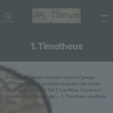
Suchen
Menü
95
Thesen
Teil
2
1. Timotheus
© Heino Weidmann
Hat Gott wirklich? gesagt –
95ThesenTeil2.de zu deinem Sieg über die Sünde
durch Jesus Christus,
Teil 2 Das Neue Testament –
Einzelbuchbetrachtungen – 1. Timotheus, epubli.de,
2021.