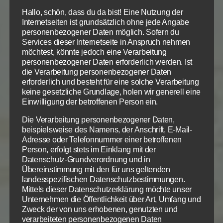
Jesus Christus ist in die Welt gekommen, um Sünder
Hallo, schön, dass du da bist! Eine Nutzung der
zu retten, egal wie groß ihre Sünde ist. Und er
Internetseiten ist grundsätzlich ohne jede Angabe
rettete Paulus. Und nicht nur das: Der errettete
personenbezogener Daten möglich. Sofern du
Services dieser Internetseite in Anspruch nehmen
Paulus wurde
von der Gnade Jesu förmlich
möchtest, könnte jedoch eine Verarbeitung
überschüttet.
Er schenkte Paulus bei seiner
personenbezogener Daten erforderlich werden. Ist
Bekehrung einen
Glauben und eine Liebe, wie sie nur
die Verarbeitung personenbezogener Daten
Jesus Christus geben kann
. Die Absicht Christi dabei
erforderlich und besteht für eine solche Verarbeitung
keine gesetzliche Grundlage, holen wir generell eine
war, aller Welt zu zeigen, welch schlimme Menschen
Einwilligung der betroffenen Person ein.
er durch seine Gnade verwandeln und ins ewige
Leben hineinretten kann. Das Prinzip Gottes ist:
Die Verarbeitung personenbezogener Daten,
beispielsweise des Namens, der Anschrift, E-Mail-
Sünder begegnen der Gnade Jesu und werden
Adresse oder Telefonnummer einer betroffenen
dadurch zu neuen, erretteten und von seiner Liebe
Person, erfolgt stets im Einklang mit der
und seinem Glauben erfüllten Menschen.
Datenschutz-Grundverordnung und in
Übereinstimmung mit den für uns geltenden
landesspezifischen Datenschutzbestimmungen.
Warum schreibe und wiederhole ich das, was
Mittels dieser Datenschutzerklärung möchte unser
praktisch wortwörtlich im Text so steht?
Unternehmen die Öffentlichkeit über Art, Umfang und
Weil es die naheliegendste Auslegung dieser
Zweck der von uns erhobenen, genutzten und
Schriftstelle ist, die den Kontext am besten
verarbeiteten personenbezogenen Daten