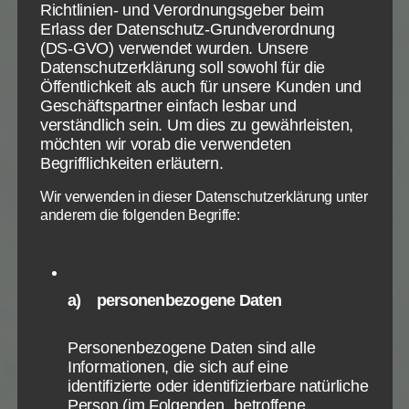
ganze Kontext macht zwar klar, dass sich das
Richtlinien- und Verordnungsgeber beim
Erlass der Datenschutz-Grundverordnung
Empfinden des Sündersein des Paulus auf den
(DS-GVO) verwendet wurden. Unsere
Zeitpunkt bei seiner Bekehrung bezieht. Doch was
Datenschutzerklärung soll sowohl für die
folgt daraus, wenn Paulus sich jetzt, heute als den
Öffentlichkeit als auch für unsere Kunden und
„ersten“
oder
„größten“
Sünder betrachtet?
Geschäftspartner einfach lesbar und
verständlich sein. Um dies zu gewährleisten,
Die Klärung der Frage, was zutrifft ist von äußerster
möchten wir vorab die verwendeten
Begrifflichkeiten erläutern.
Wichtigkeit.
Wir verwenden in dieser Datenschutzerklärung unter
Wenn Paulus sich nur früher als den größten Sünder
anderem die folgenden Begriffe:
gesehen hat, dann konnte er und können auch wir
Gott nur preisen, was Christus danach zu seiner
Ehre aus Paulus Leben gemacht hat. Das wird auch
a) personenbezogene Daten
unterstützt von dem sofortigen Wiederholen des
Wortes und Prinzips „Erster“ im Folgenden Vers 16
in Bezug auf die Vorbildfunktion des Paulus. Dies
Personenbezogene Daten sind alle
Informationen, die sich auf eine
scheint aus dem ganzen direkten Kontext des
identifizierte oder identifizierbare natürliche
Abschnittes heraus die einleuchtendste Erklärung
Person (im Folgenden „betroffene