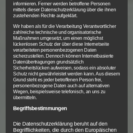
informieren. Ferner werden betroffene Personen
berücksichtigt.
mittels dieser Datenschutzerklärung über die ihnen
zustehenden Rechte aufgeklärt.
Denn der Vers 15 kann auch anders übersetzt und
dann daraus resultierend leichtfertig anders
Wir haben als für die Verarbeitung Verantwortlicher
zahlreiche technische und organisatorische
verstanden werden. Sehen wir uns eine andere
Maßnahmen umgesetzt, um einen möglichst
Übersetzung an.
lückenlosen Schutz der über diese Internetseite
verarbeiteten personenbezogenen Daten
1 Tim 1, 15+16 E
sicherzustellen. Dennoch können Internetbasierte
Datenübertragungen grundsätzlich
15 Das Wort ist gewiss und aller Annahme wert,
Sicherheitslücken aufweisen, sodass ein absoluter
dass Christus Jesus in die Welt gekommen ist,
Schutz nicht gewährleistet werden kann. Aus diesem
Sünder
zu erretten, von welchen ich
der erste
bin. 16
Grund steht es jeder betroffenen Person frei,
Aber darum ist mir Barmherzigkeit zuteilgeworden,
personenbezogene Daten auch auf alternativen
Wegen, beispielsweise telefonisch, an uns zu
auf dass an mir, dem ersten
,
Jesus Christus die ganze
übermitteln.
Langmut erzeige, zum Vorbild
für die, welche an ihn
glauben werden zum ewigen Leben.
Begriffsbestimmungen
In dieser Übersetzung steht der Hinweis auf das
Die Datenschutzerklärung beruht auf den
Sündersein des Paulus in der Gegenwartsform. Der
Begrifflichkeiten, die durch den Europäischen