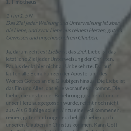
1. Timotheus
1 Tim 1, 5 N
Das Ziel jeder Weisung und Unterweisung ist aber
die Liebe, und zwar Liebe aus reinem Herzen, gutem
Gewissen und ungeheucheltem Glauben.
Ja, darum geht es!
Liebe
ist das
Ziel
. Liebe ist das
letztliche Ziel jeder Unterweisung der Christen.
Paulus denkt hier nicht an Unbekehrte. Darauf
laufen alle Bemühungen der Apostel und des
Wortes Gottes an die Gläubigen hinaus. Die Liebe ist
das Ein und Alles, das eine worauf es ankommt. Die
Liebe, die uns bei der Bekehrung geschenkt und in
unser Herz ausgegossen wurde, reicht noch nicht
aus. Als Gläubige sollen wir zu einer vollkommenen,
reinen, guten und ungeheuchelten Liebe durch
unseren Glauben an Christus kommen. Kann Gott