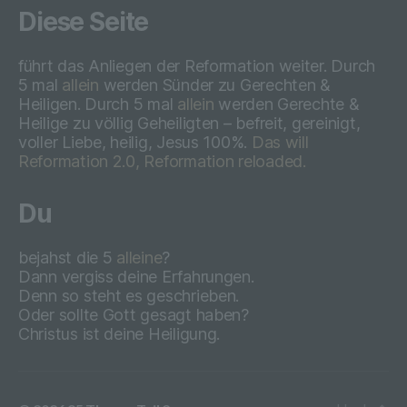
Diese Seite
Uhrzeit eines Zugriffs auf die Internetseite, (6)
eine Internet-Protokoll-Adresse (IP-Adresse),
(7) der Internet-Service-Provider des
führt das Anliegen der Reformation weiter. Durch
zugreifenden Systems und (8) sonstige
5 mal
allein
werden Sünder zu Gerechten &
ähnliche Daten und Informationen, die der
Heiligen. Durch 5 mal
allein
werden Gerechte &
Gefahrenabwehr im Falle von Angriffen auf
Heilige zu völlig Geheiligten – befreit, gereinigt,
unsere informationstechnologischen Systeme
voller Liebe, heilig, Jesus 100%.
Das will
dienen.
Reformation 2.0, Reformation reloaded.
Bei der Nutzung dieser allgemeinen Daten und
Informationen ziehen wird keine Rückschlüsse auf
Du
die betroffene Person. Diese Informationen werden
vielmehr benötigt, um (1) die Inhalte unserer
bejahst die 5
alleine
?
Internetseite korrekt auszuliefern, (2) die Inhalte
Dann vergiss deine Erfahrungen.
unserer Internetseite sowie die Werbung für diese zu
Denn so steht es geschrieben.
optimieren, (3) die dauerhafte Funktionsfähigkeit
Oder sollte Gott gesagt haben?
unserer informationstechnologischen Systeme und
der Technik unserer Internetseite zu gewährleisten
Christus ist deine Heiligung.
sowie (4) um Strafverfolgungsbehörden im Falle
eines Cyberangriffes die zur Strafverfolgung
notwendigen Informationen bereitzustellen. Diese
anonym erhobenen Daten und Informationen