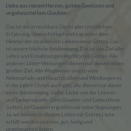
Liebe aus reinem Herzen, gutem Gewissen und
ungeheucheltem Glauben
Das ist der erreichbare Gipfel aller christlichen
Erfahrung. Unerschüttert steht er unter dem
Himmel der strahlenden Liebessonne Gottes. Das
ist unsere höchste Bestimmung. Das ist das Ziel aller
Lehre und Ermahnungen des Wortes Gottes. Alle
anderen
Unter
-Weisungen dienen nur diesem einen
großen Ziel. Alle Wegweiser und so viele
Nebenpfade und Hauptstraßen und Windungen es
in der Lehre Christi auch gibt, alle dienen nur dieser
einen Bestimmung: Liebe. Liebe von der Lebens-
und Liebensquelle: Dem Gnaden- und Liebesthron
Gottes. Im Glauben ergreifen wir seine Segnungen.
Ja, wir können in diesem Leben mit Gottes Liebe
erfüllt werden und rein, gut, heilig und
ungeheuchelt lieben.