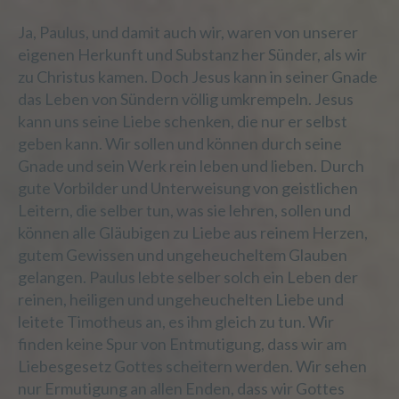
Name und Anschrift des für die Verarbeitung
Ja, Paulus, und damit auch wir, waren von unserer
Verantwortlichen
eigenen Herkunft und Substanz her Sünder, als wir
zu Christus kamen. Doch Jesus kann in seiner Gnade
Verantwortlicher im Sinne der Datenschutz-
das Leben von Sündern völlig umkrempeln. Jesus
Grundverordnung, sonstiger in den
Mitgliedstaaten der Europäischen Union
kann uns seine Liebe schenken, die nur er selbst
geltenden Datenschutzgesetze und anderer
geben kann. Wir sollen und können durch seine
Bestimmungen mit datenschutzrechtlichem
Gnade und sein Werk rein leben und lieben. Durch
Charakter ist die:
gute Vorbilder und Unterweisung von geistlichen
Leitern, die selber tun, was sie lehren, sollen und
Heino Weidmann
können alle Gläubigen zu Liebe aus reinem Herzen,
Heino Weidmann
gutem Gewissen und ungeheucheltem Glauben
Götzenbergstr. 25
gelangen. Paulus lebte selber solch ein Leben der
reinen, heiligen und ungeheuchelten Liebe und
74889 Sinsheim
leitete Timotheus an, es ihm gleich zu tun. Wir
Deutschland
finden keine Spur von Entmutigung, dass wir am
Liebesgesetz Gottes scheitern werden. Wir sehen
+49 7265 6 88 90 89
nur Ermutigung an allen Enden, dass wir Gottes