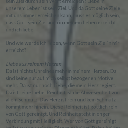
sein Ziel durch sein Wort erreichen? Liebe in
unserem Leben ist sein Ziel. Und da Gott seine Ziele
mit uns immer erreichen kann, muss es möglich sein,
dass Gott sein Ziel auch in meinem Leben erreicht
und ich liebe.
Und wie werde ich lieben, wenn Gott sein Ziel in mir
erreicht?
Liebe aus
reinem Herzen
Da ist nichts Unreines mehr in meinem Herzen. Da
sind keine nur auf mich selbst bezogenen Motive
mehr. Da ist nur noch Liebe, die mein Herz regiert.
Da ist reine Liebe. Reinheit ist die Abwesenheit von
allem Schmutz. Das Herz ist rein und kein Schmutz
kommt mehr hinein. Diese Reinheit ist göttlich rein,
von Gott gereinigt. Und Reinheit steht in enger
Verbindung mit Heiligkeit. Wer von Gott gereinigt
ist, ist auch zu seinem Dienst geheiligt. Reine heilige