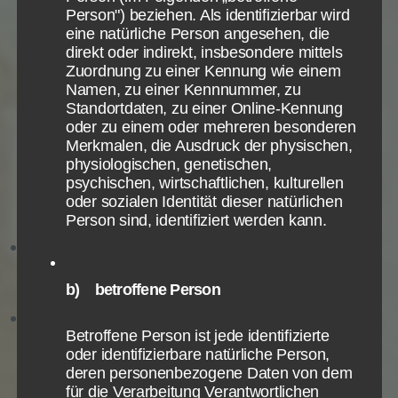
zu sein, ebenso in Bezug zu dem, was Paulus in
Person") beziehen. Als identifizierbar wird
seinem Brief an Timotheus sonst noch sagt.
eine natürliche Person angesehen, die
direkt oder indirekt, insbesondere mittels
Wenn sich Paulus´ Bewusstseins seines Sünderseins
Zuordnung zu einer Kennung wie einem
Namen, zu einer Kennnummer, zu
aber auf sein Hier und Heute bezieht, würde das die
Standortdaten, zu einer Online-Kennung
Lehre unterstützen, dass wir erretteten Christen bis
oder zu einem oder mehreren besonderen
ans Ende unseres Lebens nichts als Sünder sind und
Merkmalen, die Ausdruck der physischen,
sündigen.
physiologischen, genetischen,
In dem Fall gibt es zwei Untermöglichkeiten, die aus
psychischen, wirtschaftlichen, kulturellen
oder sozialen Identität dieser natürlichen
Paulus´ und damit unseren Sündersein folgen:
Person sind, identifiziert werden kann.
Wir begehen immer Sünden und Paulus
beging die schlimmsten Sünden, weil er sich
Zum Betrieb der Seite notwendige Cookies:
Datenschutzeinstellungen
b) betroffene Person
als den größten und ersten Sünder sieht.
Wir nutzen Cookies auf unserer Website. Einige von ihnen
Name
PHP Session Cookie
Oder unser, bzw. Paulus´ Bewusstsein
sind essenziell, während andere uns helfen, diese Website
Anbieter
Eigentümer dieser Website
und Ihre Erfahrung zu verbessern.
Betroffene Person ist jede identifizierte
unseres/seines Sünderseins ist durch
Zweck
Absicherung Kontaktformular / SPAM
oder identifizierbare natürliche Person,
geistliches Wachstum so stark geworden, dass
Schutz
deren personenbezogene Daten von dem
Notwendig
Statistiken
Info
Info
Cookie Name
PHPSESSID
er/wir jetzt erst erkennen können, wie groß
für die Verarbeitung Verantwortlichen