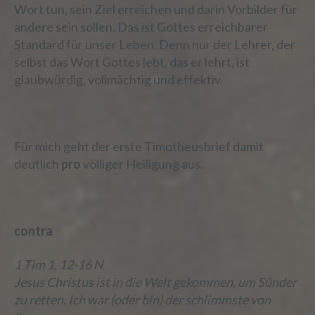
E-Mail: heiligdemherrn@gmx.de
Wort tun, sein Ziel erreichen und darin Vorbilder für
andere sein sollen. Das ist Gottes erreichbarer
Cookies / SessionStorage / LocalStorage
Standard für unser Leben. Denn nur der Lehrer, der
selbst das Wort Gottes lebt, das er lehrt, ist
Die Internetseiten verwenden teilweise so
genannte Cookies, LocalStorage und
glaubwürdig, vollmächtig und effektiv.
SessionStorage. Dies dient dazu, unser
Angebot nutzerfreundlicher, effektiver und
sicherer zu machen. Local Storage und
SessionStorage ist eine Technologie, mit
Für mich geht der erste Timotheusbrief damit
welcher ihr Browser Daten auf Ihrem
deutlich
pro
völliger Heiligung aus.
Computer oder mobilen Gerät abspeichert.
Cookies sind Textdateien, welche über einen
Internetbrowser auf einem Computersystem
abgelegt und gespeichert werden. Sie können
die Verwendung von Cookies, LocalStorage
contra
und SessionStorage durch entsprechende
Einstellung in Ihrem Browser verhindern.
1 Tim 1, 12-16 N
Jesus Christus ist in die Welt gekommen, um Sünder
Zahlreiche Internetseiten und Server verwenden
Cookies. Viele Cookies enthalten eine sogenannte
zu retten. Ich war (oder bin) der schlimmste von
Cookie-ID. Eine Cookie-ID ist eine eindeutige