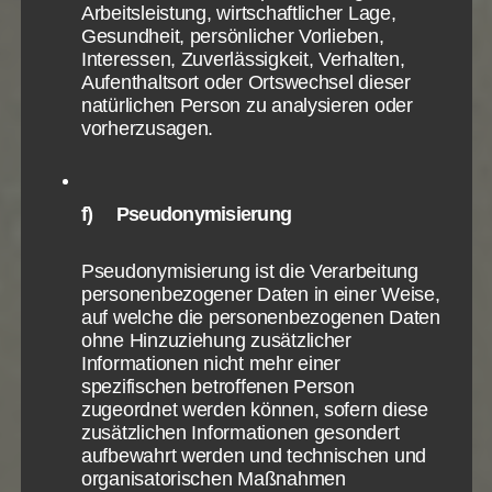
Arbeitsleistung, wirtschaftlicher Lage,
des Paulus als ständig Sündigenden
Gesundheit, persönlicher Vorlieben,
unterstützt.
Interessen, Zuverlässigkeit, Verhalten,
Wenn wir aber ganz sicher gehen wollen,
Aufenthaltsort oder Ortswechsel dieser
natürlichen Person zu analysieren oder
müssen wir die ganze Lehre und das ganze
vorherzusagen.
Leben des Paulus betrachten. Bis auf den 2.
Timotheus-, den Titus- und den Philemonbrief
haben wir das ja auch schon getan. Und auch
f) Pseudonymisierung
dort bietet sich uns bisher in keinster Weise
irgendein Anlass oder Hinweis, der eine
Pseudonymisierung ist die Verarbeitung
Auslegung eines von seinem Gewissen wegen
personenbezogener Daten in einer Weise,
verbleibender Restsünden gequälten Paulus
auf welche die personenbezogenen Daten
unterstützt. Doch da wir hier nur die
ohne Hinzuziehung zusätzlicher
Einzelbriefuntersuchung vornehmen, werden
Informationen nicht mehr einer
wir in
Teil 2 – Übersicht Neues Testament – Der
spezifischen betroffenen Person
Apostel Paulus
eine Gesamtuntersuchung über
zugeordnet werden können, sofern diese
zusätzlichen Informationen gesondert
alle Schriften des Paulus zu dieser wichtigen
aufbewahrt werden und technischen und
Frage vornehmen. Sah Paulus sich fortlaufend
organisatorischen Maßnahmen