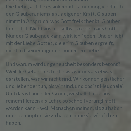
Die Liebe, auf die es ankommt, ist nur möglich durch
den Glauben, niemals aus eigener Kraft. Glauben
nimmt in Anspruch, was Gott frei schenkt. Glauben
bedeutet: Nicht aus mir selbst, sondern aus Gott.
Nur der Glaubende kann wirklich lieben. Und er liebt
mit der Liebe Gottes, die er im Glauben ergreift,
nicht mit seiner eigenen limitierten Liebe.
Und warum wird ungeheuchelt besonders betont?
Weil die Gefahr besteht, dass wir uns als etwas
darstellen, was wir nicht sind. Wir können geistlicher
und liebender tun, als wir sind, und das ist Heuchelei.
Und das ist auch der Grund, weshalb Liebe aus
reinem Herzen als Lehre so schnell verunglimpft
werden kann – weil Menschen meinen, sie zu haben,
oder behaupten sie zu haben, ohne sie wirklich zu
haben.