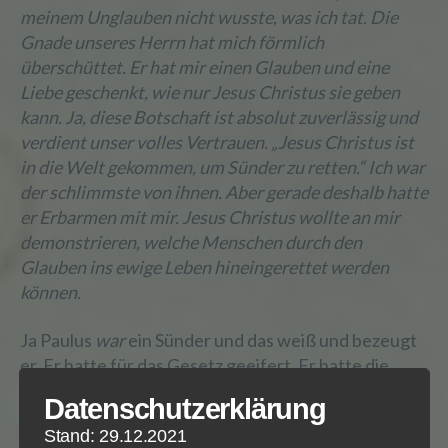
meinem Unglauben nicht wusste, was ich tat. Die
Gnade unseres Herrn hat mich förmlich
überschüttet. Er hat mir einen Glauben und eine
Liebe geschenkt, wie nur Jesus Christus sie geben
kann. Ja, diese Botschaft ist absolut zuverlässig und
verdient unser volles Vertrauen. „Jesus Christus ist
in die Welt gekommen, um Sünder zu retten.“ Ich war
der schlimmste von ihnen. Aber gerade deshalb hatte
er Erbarmen mit mir. Jesus Christus wollte an mir
demonstrieren, welche Menschen durch den
Glauben ins ewige Leben hineingerettet werden
können.
Ja Paulus
war
ein Sünder und das weiß und bezeugt
er. Er hatte für das Gesetz geeifert. Er hatte die
Gemeinde Jesu verfolgt und getötet und Gefallen
Datenschutzerklärung
daran. Für die Gerechtigkeit, die aus dem Gesetz
Stand: 29.12.2021
kommt, ging er buchstäblich über Leichen. Doch