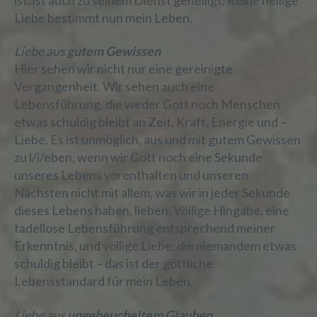
Liebe bestimmt nun mein Leben.
Liebe aus
gutem Gewissen
Hier sehen wir nicht nur eine gereinigte
Vergangenheit. Wir sehen auch eine
Lebensführung, die weder Gott noch Menschen
etwas schuldig bleibt an Zeit, Kraft, Energie und –
Liebe. Es ist unmöglich, aus und mit gutem Gewissen
zu l/i/eben, wenn wir Gott noch eine Sekunde
unseres Lebens vorenthalten und unseren
Nächsten nicht mit allem, was wir in jeder Sekunde
dieses Lebens haben, lieben. Völlige Hingabe, eine
tadellose Lebensführung entsprechend meiner
Erkenntnis, und völlige Liebe, die niemandem etwas
schuldig bleibt – das ist der göttliche
Lebensstandard für mein Leben.
Liebe aus
ungeheucheltem Glauben