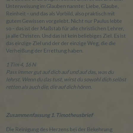
oder andere Stelle, der
Unterweisung im Glauben nannte: Liebe, Glaube,
personenbezogene Daten offengelegt
Reinheit – und das als Vorbild, also praktisch mit
werden, unabhängig davon, ob es sich bei
gutem Gewissen vorgelebt. Nicht nur Paulus lebte
ihr um einen Dritten handelt oder nicht.
Behörden, die im Rahmen eines
so – das ist der Maßstab für alle christlichen Lehrer,
bestimmten Untersuchungsauftrags nach
ja alle Christen. Und das ist kein beliebiges Ziel. Es ist
dem Unionsrecht oder dem Recht der
das einzige Ziel und der der einzige Weg, die die
Mitgliedstaaten möglicherweise
Verheißung der Errettung haben.
personenbezogene Daten erhalten, gelten
jedoch nicht als Empfänger.
1 Tim 4, 16 N
Pass immer gut auf dich auf und auf das, was du
lehrst. Wenn du das tust, wirst du sowohl dich selbst
j) Dritter
retten als auch die, die auf dich hören.
Dritter ist eine natürliche oder juristische
Person, Behörde, Einrichtung oder andere
Stelle außer der betroffenen Person, dem
Zusammenfassung 1. Timotheusbrief
Verantwortlichen, dem Auftragsverarbeiter
und den Personen, die unter der
unmittelbaren Verantwortung des
Die Reinigung des Herzens bei der Bekehrung