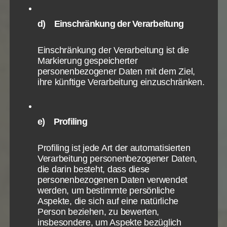
Forderungen entfernt?
Infos schließen
Dann müsste dieses Sünden- und
d) Einschränkung der Verarbeitung
Sünderbewusstsein des Paulus sich durch alle
seine Schriften ziehen und immer wieder
Einschränkung der Verarbeitung ist die
Markierung gespeicherter
auftauchen. Es wäre ein wesentlicher Aspekt
personenbezogener Daten mit dem Ziel,
des Glaubens an Christus und hätte enorme
ihre künftige Verarbeitung einzuschränken.
Auswirkungen auf seine Lehre gehabt.
Wir untersuchen hier ja nur den ersten
Timotheusbrief. Allein in diesem wird sonst
e) Profiling
an keiner anderen Stelle eine solche
fatalistische Einstellung des Paulus deutlich.
Profiling ist jede Art der automatisierten
Ganz im Gegenteil. Paulus sieht sich als
Verarbeitung personenbezogener Daten,
Vorbild Christi für alle Menschen, was Gottes
die darin besteht, dass diese
Gnade und Liebe aus einem Sünder alles
personenbezogenen Daten verwendet
machen kann. Er versteht sich als einer, den
werden, um bestimmte persönliche
Jesus treu erachtet hat.
Aspekte, die sich auf eine natürliche
Person beziehen, zu bewerten,
Schon von daher scheidet diese Auslegung
insbesondere, um Aspekte bezüglich
aus, allein weil der Kontext keine Eigensicht