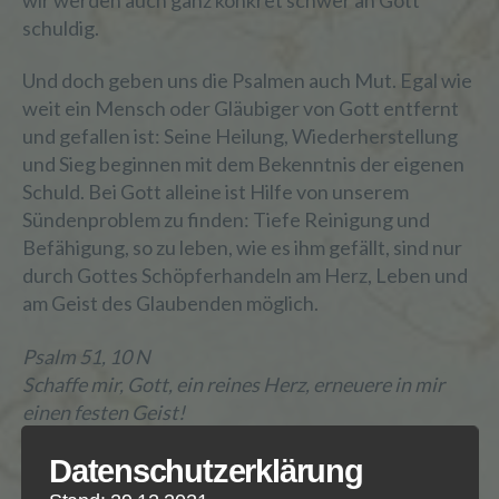
schuldig.
Und doch geben uns die Psalmen auch Mut. Egal wie
weit ein Mensch oder Gläubiger von Gott entfernt
und gefallen ist: Seine Heilung, Wiederherstellung
und Sieg beginnen mit dem Bekenntnis der eigenen
Schuld. Bei Gott alleine ist Hilfe von unserem
Sündenproblem zu finden: Tiefe Reinigung und
Befähigung, so zu leben, wie es ihm gefällt, sind nur
durch Gottes Schöpferhandeln am Herz, Leben und
am Geist des Glaubenden möglich.
Psalm 51, 10 N
Schaffe mir, Gott, ein reines Herz, erneuere in mir
einen festen Geist!
David weiß: Wenn in Zukunft etwas anders werden
Datenschutzerklärung
soll, wenn er von Gott vor schwerer Schuld bewahrt