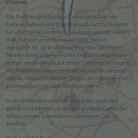
Psalmen
Die Psalmen sind Ausdruck allen menschlichen
Lebens, Sehnen und Strebens nach Gott und seiner
Geschichte mit einzelnen Gläubigen und mit seinem
Volk. Sie sind so reich und vielfältig, dass es
unmöglich ist, sie in all ihrem Reichtum und ihren
Nuancen hier zu besprechen. Und doch mag es uns
helfen, wenn wir uns auf einige Extremerfahrungen
der Psalmbeter konzentrieren, die uns die Grenzen
und die Möglichkeiten des Sieges des Gläubigen in
seinem Leben mit Gott aufzeigen helfen.
In den Psalmen lernen wir, dass jeder, auch der
geistlichste Mensch, in die allergrößten Tiefen der
Sünde und der Gottesferne fallen kann. Das ist
Realität.