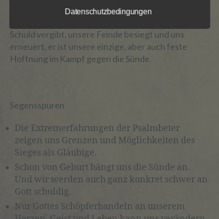
für die Verarbeitung Verantwortlichen
Leben von Sündern etwas Neues schaffen und ihren
Datenschutzbedingungen
verarbeitet werden.
Weg tadellos machen kann. Gott der uns unsere
Schuld vergibt, unsere Feinde besiegt und uns
erneuert, er ist unsere einzige, aber auch feste
c) Verarbeitung
Hoffnung im Kampf gegen die Sünde.
Verarbeitung ist jeder mit oder ohne Hilfe
automatisierter Verfahren ausgeführte
Vorgang oder jede solche Vorgangsreihe
Segensspuren
im Zusammenhang mit
personenbezogenen Daten wie das
Die Extremerfahrungen der Psalmbeter
Erheben, das Erfassen, die Organisation,
das Ordnen, die Speicherung, die
zeigen uns Grenzen und Möglichkeiten des
Anpassung oder Veränderung, das
Sieges als Gläubige.
Auslesen, das Abfragen, die Verwendung,
Schon von Geburt hängt uns die Sünde an.
die Offenlegung durch Übermittlung,
Und wir werden auch ganz konkret schwer an
Verbreitung oder eine andere Form der
Bereitstellung, den Abgleich oder die
Gott schuldig.
Verknüpfung, die Einschränkung, das
Nur Gottes Schöpferhandeln an unserem
Löschen oder die Vernichtung.
Herzen, Geist und Leben kann uns verändern.