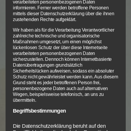
verarbeiteten personenbezogenen Daten
informieren. Ferner werden betroffene Personen
Nur mit einem reinen Herzen kann David selber vor
mittels dieser Datenschutzerklärung über die ihnen
Gott tadellos leben. Nur dann kann er die Übertreter
zustehenden Rechte aufgeklärt.
Gottes Wege lehren. Das ist Davids höchster
Wir haben als für die Verarbeitung Verantwortlicher
Wunsch und Ziel.
zahlreiche technische und organisatorische
Maßnahmen umgesetzt, um einen möglichst
Und das Wort Gottes spielt dabei ebenfalls eine
lückenlosen Schutz der über diese Internetseite
maßgebliche Rolle.
verarbeiteten personenbezogenen Daten
sicherzustellen. Dennoch können Internetbasierte
Datenübertragungen grundsätzlich
Psalm 119, 1-3 N
Sicherheitslücken aufweisen, sodass ein absoluter
Wie glücklich sind die, die tadellos leben, die sich
Zum Betrieb der Seite notwendige Cookies:
Datenschutzeinstellungen
Schutz nicht gewährleistet werden kann. Aus diesem
richten nach Jahwes Gesetz! Wie glücklich die, die
Grund steht es jeder betroffenen Person frei,
Wir nutzen Cookies auf unserer Website. Einige von ihnen
Name
PHP Session Cookie
personenbezogene Daten auch auf alternativen
seinen Zeugnissen trauen, die aufrichtig suchen –
sind essenziell, während andere uns helfen, diese Website
Wegen, beispielsweise telefonisch, an uns zu
Anbieter
Eigentümer dieser Website
nach ihm! Sie wollen kein Unrecht mehr tun, sie
und Ihre Erfahrung zu verbessern.
übermitteln.
Zweck
Absicherung Kontaktformular / SPAM
gehen getreu Gottes Weg.
Schutz
Begriffsbestimmungen
Notwendig
Statistiken
Info
Info
Cookie Name
PHPSESSID
Doch die Mischung der Psalmen macht uns deutlich:
Cookie Laufzeit
Session
Sieg und Niederlage liegen dicht beieinander.
ALLE AKZEPTIEREN
Die Datenschutzerklärung beruht auf den