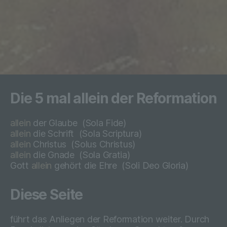
insbesondere, um Aspekte bezüglich
Arbeitsleistung, wirtschaftlicher Lage,
Gesundheit, persönlicher Vorlieben,
Interessen, Zuverlässigkeit, Verhalten,
Aufenthaltsort oder Ortswechsel dieser
natürlichen Person zu analysieren oder
vorherzusagen.
Die 5 mal allein der Reformation
f) Pseudonymisierung
allein
der Glaube
(Sola Fide)
Pseudonymisierung ist die Verarbeitung
allein
die Schrift
(Sola Scriptura)
personenbezogener Daten in einer Weise,
allein
Christus
(
Solus Christus)
auf welche die personenbezogenen Daten
allein
die Gnade
(
Sola Gratia)
ohne Hinzuziehung zusätzlicher
Gott
allein
gehört die Ehre
(
Soli Deo Gloria)
Informationen nicht mehr einer
spezifischen betroffenen Person
Diese Seite
zugeordnet werden können, sofern diese
zusätzlichen Informationen gesondert
aufbewahrt werden und technischen und
führt das Anliegen der Reformation weiter. Durch