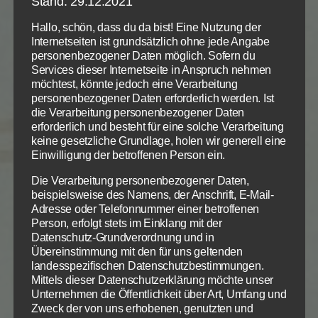
Stand: 29.12.2021
werden will, dann muss etwas Besonderes
Hallo, schön, dass du da bist! Eine Nutzung der
geschehen. Und daher bittet er Gott um ein reines
Internetseiten ist grundsätzlich ohne jede Angabe
Herz. Das soll Gott bitte ihn ihm schaffen. Das Wort
personenbezogener Daten möglich. Sofern du
„schaffe“ hier steht eigentlich für „erschaffe“, also
Services dieser Internetseite in Anspruch nehmen
für die Bitte um Gottes Schöpferhandeln und etwas
möchtest, könnte jedoch eine Verarbeitung
personenbezogener Daten erforderlich werden. Ist
ganz Neues in Davids Leben.
die Verarbeitung personenbezogener Daten
erforderlich und besteht für eine solche Verarbeitung
Ein neu erschaffenes Herz von Gott, einen neuen
keine gesetzliche Grundlage, holen wir generell eine
Geist braucht jeder Mensch. Nur so kann er
Einwilligung der betroffenen Person ein.
erneuert werden, dass er treu, gütig, rein und
Die Verarbeitung personenbezogener Daten,
gehorsam zur Ehre Gottes lebt.
beispielsweise des Namens, der Anschrift, E-Mail-
Adresse oder Telefonnummer einer betroffenen
Psalm 18, Vers 33 N
Person, erfolgt stets im Einklang mit der
Datenschutz-Grundverordnung und in
Gott ist meine Kraft, er macht meinen Weg tadellos.
Übereinstimmung mit den für uns geltenden
landesspezifischen Datenschutzbestimmungen.
Psalm 51, 10 N
Mittels dieser Datenschutzerklärung möchte unser
Ich will die Übertreter deine Wege lehren, dass die
Unternehmen die Öffentlichkeit über Art, Umfang und
Sünder umkehren zu dir.
Zweck der von uns erhobenen, genutzten und