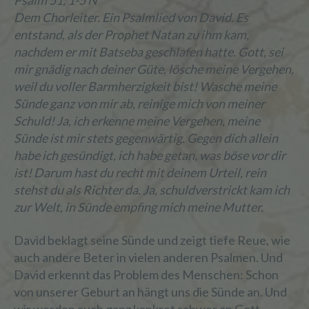
Psalm 51, 1-5 N
Dem Chorleiter. Ein Psalmlied von David. Es
entstand, als der Prophet Natan zu ihm kam,
nachdem er mit Batseba geschlafen hatte. Gott, sei
mir gnädig nach deiner Güte, lösche meine Vergehen,
weil du voller Barmherzigkeit bist! Wasche meine
Sünde ganz von mir ab, reinige mich von meiner
Schuld! Ja, ich erkenne meine Vergehen, meine
Sünde ist mir stets gegenwärtig. Gegen dich allein
habe ich gesündigt, ich habe getan, was böse vor dir
ist! Darum hast du recht mit deinem Urteil, rein
stehst du als Richter da. Ja, schuldverstrickt kam ich
zur Welt, in Sünde empfing mich meine Mutter.
David beklagt seine Sünde und zeigt tiefe Reue, wie
auch andere Beter in vielen anderen Psalmen. Und
David erkennt das Problem des Menschen: Schon
von unserer Geburt an hängt uns die Sünde an. Und
wir werden auch ganz konkret schwer an Gott