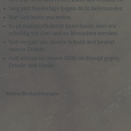
Sieg und Niederlage liegen dicht beieinander.
Nur Gott kann uns retten.
d) Einschränkung der Verarbeitung
Es ist realistisch damit zu rechnen, dass wir
Einschränkung der Verarbeitung ist die
schuldig vor Gott und an Menschen werden.
Markierung gespeicherter
Gott vergibt uns unsere Schuld und besiegt
personenbezogener Daten mit dem Ziel,
unsere Feinde.
ihre künftige Verarbeitung einzuschränken.
Gott alleine ist unsere Hilfe im Kampf gegen
Feinde und Sünde.
e) Profiling
Profiling ist jede Art der automatisierten
Meine Beobachtungen
Verarbeitung personenbezogener Daten,
die darin besteht, dass diese
personenbezogenen Daten verwendet
werden, um bestimmte persönliche
Aspekte, die sich auf eine natürliche
Person beziehen, zu bewerten,