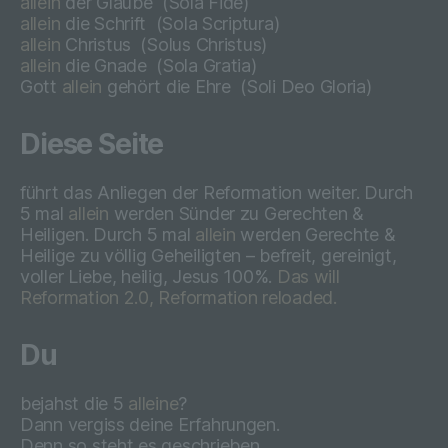
Geschäftspartner einfach lesbar und
allein
der Glaube
(Sola Fide)
verständlich sein. Um dies zu gewährleisten,
allein
die Schrift
(Sola Scriptura)
möchten wir vorab die verwendeten
allein
Christus
(
Solus Christus)
Begrifflichkeiten erläutern.
allein
die Gnade
(
Sola Gratia)
Gott
allein
gehört die Ehre
(
Soli Deo Gloria)
Wir verwenden in dieser Datenschutzerklärung unter
anderem die folgenden Begriffe:
Diese Seite
führt das Anliegen der Reformation weiter. Durch
5 mal
allein
werden Sünder zu Gerechten &
a) personenbezogene Daten
Heiligen. Durch 5 mal
allein
werden Gerechte &
Heilige zu völlig Geheiligten – befreit, gereinigt,
Personenbezogene Daten sind alle
voller Liebe, heilig, Jesus 100%.
Das will
Informationen, die sich auf eine
Reformation 2.0, Reformation reloaded.
identifizierte oder identifizierbare natürliche
Person (im Folgenden „betroffene
Du
Person") beziehen. Als identifizierbar wird
eine natürliche Person angesehen, die
direkt oder indirekt, insbesondere mittels
bejahst die 5
alleine
?
Zuordnung zu einer Kennung wie einem
Dann vergiss deine Erfahrungen.
Namen, zu einer Kennnummer, zu
Denn so steht es geschrieben.