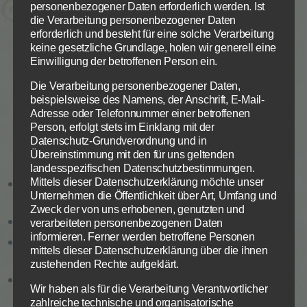
Leben mit und für Gott dagegen ist wie der Garten
personenbezogener Daten erforderlich werden. Ist
Eden: Rettung und Fruchtbarkeit und Leben. Das
die Verarbeitung personenbezogener Daten
alles wird nur möglich durch Buße, Umkehr und den
erforderlich und besteht für eine solche Verarbeitung
keine gesetzliche Grundlage, holen wir generell eine
Geist Gottes, der auf sein Volk ausgegossen wird.
Einwilligung der betroffenen Person ein.
Dann erst kann und will Gott wieder bei seinem Volk
und in ihrer Mitte wohnen.
Die Verarbeitung personenbezogener Daten,
Zum Betrieb der Seite notwendige Cookies:
Datenschutzeinstellungen
beispielsweise des Namens, der Anschrift, E-Mail-
Adresse oder Telefonnummer einer betroffenen
Wir nutzen Cookies auf unserer Website. Einige von ihnen
Name
PHP Session Cookie
Person, erfolgt stets im Einklang mit der
sind essenziell, während andere uns helfen, diese Website
Anbieter
Eigentümer dieser Website
Datenschutz-Grundverordnung und in
und Ihre Erfahrung zu verbessern.
Segensspuren
Übereinstimmung mit den für uns geltenden
Zweck
Absicherung Kontaktformular / SPAM
Schutz
landesspezifischen Datenschutzbestimmungen.
Notwendig
Statistiken
Info
Info
Sündig gottfern zu leben bringt Not,
Mittels dieser Datenschutzerklärung möchte unser
Cookie Name
PHPSESSID
Unternehmen die Öffentlichkeit über Art, Umfang und
Cookie Laufzeit
Session
Zerstörung, Spott &Tod.
Zweck der von uns erhobenen, genutzten und
ALLE AKZEPTIEREN
Gott im Herzen am ersten Platz ist der größte
verarbeiteten personenbezogenen Daten
Name
Cookiespeicherung
speichern
informieren. Ferner werden betroffene Personen
Leben mit Gott ist der Garten Eden, Rettung,
Entscheidungscookie
mittels dieser Datenschutzerklärung über die ihnen
Fruchtbarkeit und Leben.
Anbieter
Eigentümer dieser Website
zustehenden Rechte aufgeklärt.
Die Auswahl kann in der
Datenschutzerklärung
widerrufen
Zweck
Speichert die Einstellungen der Besucher
„
Buße,
Umkehr,
Gottes
Geist,
dann
Gottes
werden.
bezüglich der Speicherung von Cookies.
Wir haben als für die Verarbeitung Verantwortlicher
Gegenwart
du
preist
.“
Cookie Name
dywc
Impressum
zahlreiche technische und organisatorische