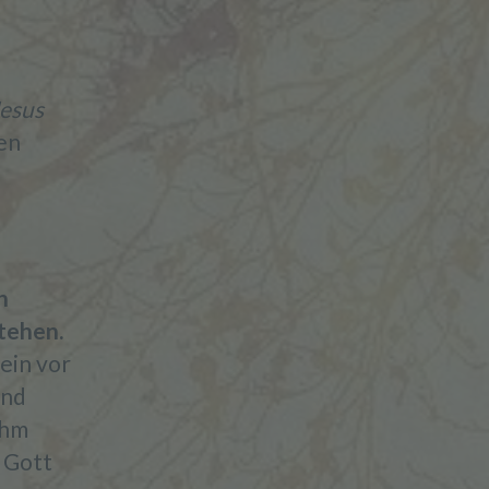
Jesus
en
h
tehen.
ein vor
end
ihm
 Gott