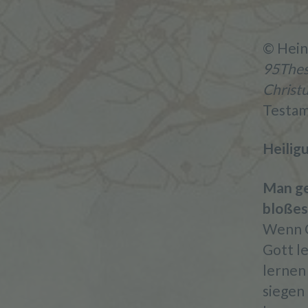
© Hei
95Thes
Christ
Testame
Heilig
Man ge
bloßes
Wenn G
Gott le
lernen
siegen