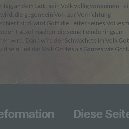
Verfahren ausgeführte Vorgang oder jede solche
 Tag, an dem Gott sein Volk völlig von seinen Fe
Vorgangsreihe im Zusammenhang mit personenbezoge
Daten wie das Erheben, das Erfassen, die Organisation,
wird, die gegen sein Volk zur Vernichtung
Ordnen, die Speicherung, die Anpassung oder Veränder
chiert sind, wird Gott die Leiter seines Volkes z
das Auslesen, das Abfragen, die Verwendung, die
nden Fackel machen, die seine Feinde ringsum
Offenlegung durch Übermittlung, Verbreitung oder eine
andere Form der Bereitstellung, den Abgleich oder die
ren wird. Dann wird der Schwächste im Volk Go
Verknüpfung, die Einschränkung, das Löschen oder die
id sein und das Volk Gottes als Ganzes wie Gott
Vernichtung.
d) Einschränkung der Verarbeitung
Einschränkung der Verarbeitung ist die Markierung
gespeicherter personenbezogener Daten mit dem Ziel, ih
künftige Verarbeitung einzuschränken.
Reformation
Diese Seit
e) Profiling