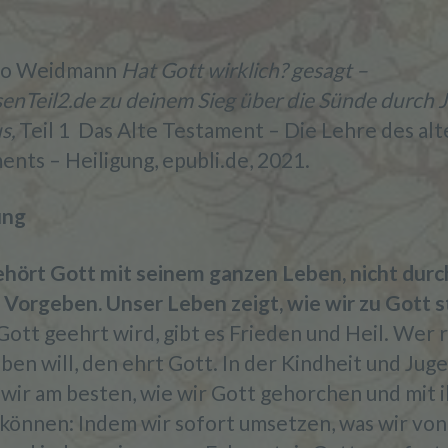
no Weidmann
Hat Gott wirklich? gesagt –
enTeil2.de zu deinem Sieg über die Sünde durch 
us,
Teil 1 Das Alte Testament – Die Lehre des alt
nts – Heiligung, epubli.de, 2021.
ung
hört Gott mit seinem ganzen Leben, nicht durc
 Vorgeben. Unser Leben zeigt, wie wir zu Gott s
ott geehrt wird, gibt es Frieden und Heil. Wer r
ben will, den ehrt Gott. In der Kindheit und Jug
 wir am besten, wie wir Gott gehorchen und mit 
 können: Indem wir sofort umsetzen, was wir von