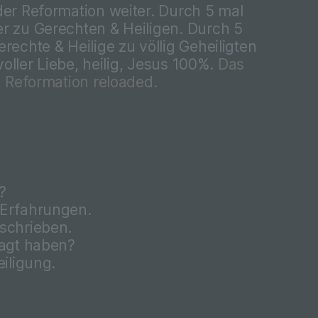
der Reformation weiter. Durch 5 mal
 zu Gerechten & Heiligen. Durch 5
rechte & Heilige zu völlig Geheiligten
immte
 voller Liebe, heilig, Jesus 100%.
Das
lich
, Reformation reloaded.
lten,
on zu
?
 Erfahrungen.
schrieben.
ener
sagt haben?
n
ht
eiligung.