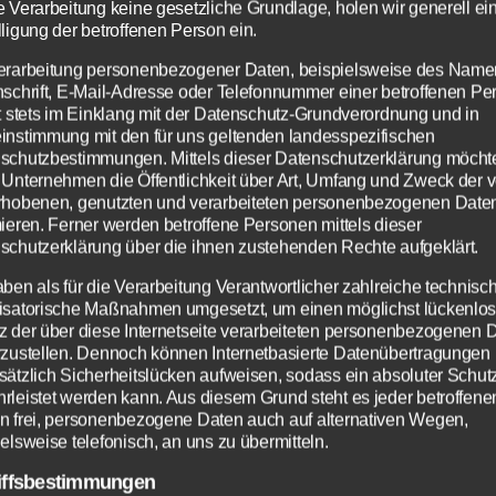
ffen, die von Gott wegführen.
e Verarbeitung keine gesetzliche Grundlage, holen wir generell ei
ligung der betroffenen Person ein.
eiß: Israel kann sein Gesetz ohne sein Eingreife
erarbeitung personenbezogener Daten, beispielsweise des Name
nschrift, E-Mail-Adresse oder Telefonnummer einer betroffenen Pe
h tun.
Obwohl das Volk Gottes alle Wunder Gott
gt stets im Einklang mit der Datenschutz-Grundverordnung und in
n Augen gesehen hat, muss Gott ihnen erst ein
instimmung mit den für uns geltenden landesspezifischen
schutzbestimmungen. Mittels dieser Datenschutzerklärung möcht
ndiges Herz gegeben, Augen, die sehen und Ohre
 Unternehmen die Öffentlichkeit über Art, Umfang und Zweck der 
 Erst das Eingreifen Gottes nach dem Elend des E
rhobenen, genutzten und verarbeiteten personenbezogenen Date
mieren. Ferner werden betroffene Personen mittels dieser
er Landnahme wird Israel einst zu wahrer Umkeh
schutzerklärung über die ihnen zustehenden Rechte aufgeklärt.
. Dann werden sie selbst und Gott ihr Herz
aben als für die Verarbeitung Verantwortlicher zahlreiche technisc
eiden. Danach werden sie in Gottes Gesetz lebe
isatorische Maßnahmen umgesetzt, um einen möglichst lückenlo
z der über diese Internetseite verarbeiteten personenbezogenen 
rzustellen. Dennoch können Internetbasierte Datenübertragungen
unger nach Gott und seinem Wort, höre und leb
Zum Betrieb der Seite notwendige Cookies:
Datenschutzeinstellungen
sätzlich Sicherheitslücken aufweisen, sodass ein absoluter Schutz
e Gegenwart Gottes in seinem heiligen Tempel zu
rleistet werden kann. Aus diesem Grund steht es jeder betroffene
Wir nutzen Cookies auf unserer Website. Einige von ihnen
Name
PHP Session Cookie
n frei, personenbezogene Daten auch auf alternativen Wegen,
sind essenziell, während andere uns helfen, diese Website
, schafft und befähigt uns zu heiliger Predigt in
Anbieter
Eigentümer dieser Website
und Ihre Erfahrung zu verbessern.
elsweise telefonisch, an uns zu übermitteln.
nd Kraft. Gott ist es, der sein Volk heilig macht. 
Zweck
Absicherung Kontaktformular / SPAM
Schutz
iffsbestimmungen
 bewirkt, dass sein Volk seinen Gesetzen folgt. 
Info
Info