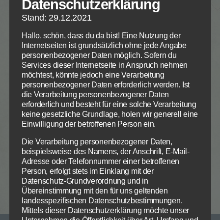
Datenschutzerklärung
Gemeinsam
Stand: 29.12.2021
Das Volk Gottes und jeder einzelne sind nur dann
Hallo, schön, dass du da bist! Eine Nutzung der
geistlich gesund, wenn alle gemeinsam ganz
Internetseiten ist grundsätzlich ohne jede Angabe
darauf ausgerichtet sind, dass Gottes Name
personenbezogener Daten möglich. Sofern du
geehrt wird.
Einheit ist eine Gabe Gottes. Gott
Services dieser Internetseite in Anspruch nehmen
schenkt sie, wenn er im Mittelpunkt steht.
möchtest, könnte jedoch eine Verarbeitung
personenbezogener Daten erforderlich werden. Ist
Zertrennung und Teilung ist eine Folge von Sünde.
Zum Betrieb der Seite notwendige Cookies:
Datenschutzeinstellungen
die Verarbeitung personenbezogener Daten
erforderlich und besteht für eine solche Verarbeitung
Wir nutzen Cookies auf unserer Website. Einige von ihnen
Name
PHP Session Cookie
Nur durch die von Gott eingesetzte Gemeindezucht
keine gesetzliche Grundlage, holen wir generell eine
sind essenziell, während andere uns helfen, diese Website
Anbieter
Eigentümer dieser Website
kann die für die Gegenwart Gottes im Lager
und Ihre Erfahrung zu verbessern.
Einwilligung der betroffenen Person ein.
Zweck
Absicherung Kontaktformular / SPAM
notwendige Reinheit aufrechterhalten werden.
Schutz
Die Verarbeitung personenbezogener Daten,
Gemeindezucht kann ein mühsamer und
Notwendig
Statistiken
Info
Info
Cookie Name
PHPSESSID
beispielsweise des Namens, der Anschrift, E-Mail-
aufopferungsvoller Leidensweg sein. Trotzdem ist
Adresse oder Telefonnummer einer betroffenen
Cookie Laufzeit
Session
sie notwendig und erspart noch viel größeres Leid.
Person, erfolgt stets im Einklang mit der
ALLE AKZEPTIEREN
Datenschutz-Grundverordnung und in
Name
Cookiespeicherung
speichern
Übereinstimmung mit den für uns geltenden
Entscheidungscookie
landesspezifischen Datenschutzbestimmungen.
Anbieter
Eigentümer dieser Website
Mittels dieser Datenschutzerklärung möchte unser
Die Auswahl kann in der
Datenschutzerklärung
widerrufen
Zweck
Speichert die Einstellungen der Besucher