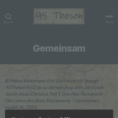
Suchen
Menü
95
Thesen
Teil
2
Gemeinsam
© Heino Weidmann
Hat Gott wirklich? gesagt –
95ThesenTeil2.de zu deinem Sieg über die Sünde
durch Jesus Christus,
Teil 1 Das Alte Testament –
Die Lehre des alten Testaments – Gemeinsam,
epubli.de, 2021.