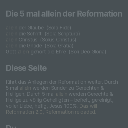
oder sozialen Identität dieser natürlichen
Person sind, identifiziert werden kann.
Die 5 mal allein der Reformation
allein
der Glaube
(Sola Fide)
b) betroffene Person
allein
die Schrift
(Sola Scriptura)
allein
Christus
(
Solus Christus)
allein
die Gnade
(
Sola Gratia)
Betroffene Person ist jede identifizierte
Gott
allein
gehört die Ehre
(
Soli Deo Gloria)
oder identifizierbare natürliche Person,
deren personenbezogene Daten von dem
für die Verarbeitung Verantwortlichen
Diese Seite
verarbeitet werden.
führt das Anliegen der Reformation weiter. Durch
5 mal
allein
werden Sünder zu Gerechten &
c) Verarbeitung
Heiligen. Durch 5 mal
allein
werden Gerechte &
Heilige zu völlig Geheiligten – befreit, gereinigt,
voller Liebe, heilig, Jesus 100%.
Das will
Verarbeitung ist jeder mit oder ohne Hilfe
Reformation 2.0, Reformation reloaded.
automatisierter Verfahren ausgeführte
Vorgang oder jede solche Vorgangsreihe
im Zusammenhang mit