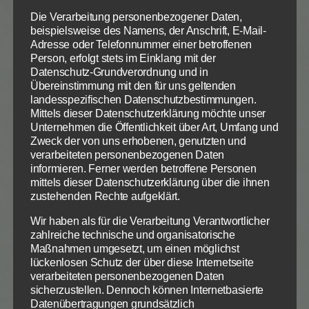
auf den rechten Weg zu bringen.
Die Verarbeitung personenbezogener Daten,
beispielsweise des Namens, der Anschrift, E-Mail-
Adresse oder Telefonnummer einer betroffenen
Wenn das Volk Gottes seine eigenen Leiter
Person, erfolgt stets im Einklang mit der
ermutigt, das Richtige zu tun, werden am Ende alle
Datenschutz-Grundverordnung und in
sehr gesegnet. Ein verantwortlicher geistlicher
Übereinstimmung mit den für uns geltenden
landesspezifischen Datenschutzbestimmungen.
Leiter wird dem Volk Gottes ein Lebensvermächtnis
Mittels dieser Datenschutzerklärung möchte unser
hinterlassen, das das Volk zu Gott führt. Gehorsam
Unternehmen die Öffentlichkeit über Art, Umfang und
Zum Betrieb der Seite notwendige Cookies:
Datenschutzeinstellungen
gegenüber Gott in hohen weltlichen Positionen hat
Zweck der von uns erhobenen, genutzten und
besonders große Auswirkungen auf das Wohl des
Wir nutzen Cookies auf unserer Website. Einige von ihnen
verarbeiteten personenbezogenen Daten
Name
PHP Session Cookie
sind essenziell, während andere uns helfen, diese Website
informieren. Ferner werden betroffene Personen
Volkes Gottes.
Anbieter
Eigentümer dieser Website
und Ihre Erfahrung zu verbessern.
mittels dieser Datenschutzerklärung über die ihnen
Zweck
Absicherung Kontaktformular / SPAM
zustehenden Rechte aufgeklärt.
Schutz
Einzelne, die Gott völlig hingegeben sind, die ihm
Notwendig
Statistiken
Info
Info
Cookie Name
PHPSESSID
total vertrauen, gehorchen und selbstlos in seinem
Wir haben als für die Verarbeitung Verantwortlicher
Cookie Laufzeit
Session
zahlreiche technische und organisatorische
Dienst stehen, kann Gott für die Umkehr seines
ALLE AKZEPTIEREN
Maßnahmen umgesetzt, um einen möglichst
ganzen Volkes gebrauchen. Dann fällt das Feuer
lückenlosen Schutz der über diese Internetseite
Name
Cookiespeicherung
speichern
Gottes auf das Opfer für ihn – und nicht als Gericht
Entscheidungscookie
verarbeiteten personenbezogenen Daten
auf sein Volk.
sicherzustellen. Dennoch können Internetbasierte
Anbieter
Eigentümer dieser Website
Datenübertragungen grundsätzlich
Die Auswahl kann in der
Datenschutzerklärung
widerrufen
Zweck
Speichert die Einstellungen der Besucher