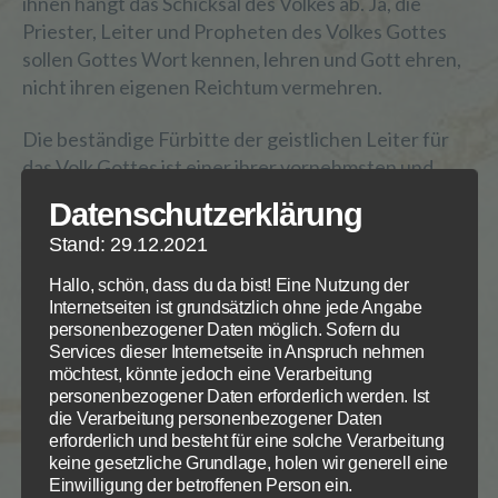
ihnen hängt das Schicksal des Volkes ab. Ja, die
Priester, Leiter und Propheten des Volkes Gottes
sollen Gottes Wort kennen, lehren und Gott ehren,
nicht ihren eigenen Reichtum vermehren.
Die beständige Fürbitte der geistlichen Leiter für
das Volk Gottes ist einer ihrer vornehmsten und
wichtigsten Aufgaben, so wie das eigene Ausleben
Datenschutzerklärung
und Lehren des Gesetzes. Wenn sie angesichts des
Stand: 29.12.2021
drohenden Gerichtes Gottes mit Leib und Leben für
andere vor Gott eintreten, ehren sie Gott und
Hallo, schön, dass du da bist! Eine Nutzung der
schaffen – dauerhaftes – Heil.
Internetseiten ist grundsätzlich ohne jede Angabe
personenbezogener Daten möglich. Sofern du
Services dieser Internetseite in Anspruch nehmen
Wem viel gegeben ist, von dem wird auch viel
möchtest, könnte jedoch eine Verarbeitung
erwartet. Die Boten Gottes tragen eine besonders
personenbezogener Daten erforderlich werden. Ist
hohe Verantwortung. Warnen sie sein Volk nicht,
die Verarbeitung personenbezogener Daten
wird Gott das Blut der Sünder von ihren Händen
erforderlich und besteht für eine solche Verarbeitung
keine gesetzliche Grundlage, holen wir generell eine
fordern. Doch Gott geht auch mit konsequenter
Einwilligung der betroffenen Person ein.
Liebe seinen bockigen Boten nach, um sie wieder