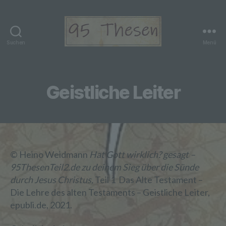
Suchen
Menü
95
Thesen
Teil
2
Geistliche Leiter
© Heino Weidmann
Hat Gott wirklich? gesagt –
95ThesenTeil2.de zu deinem Sieg über die Sünde
durch Jesus Christus,
Teil 1 Das Alte Testament –
Die Lehre des alten Testaments – Geistliche Leiter,
epubli.de, 2021.