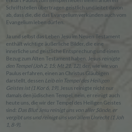
erklärt Paulus zum Beispiel neben vielen anderen
Schriftstellen übertragen geistlich und leitet davon
ab, dass die, die das Evangelium verkünden auch vom
Evangelium leben dürfen.
Ja und selbst das Leben Jesu im Neuen Testament
enthält wichtige äußerliche Bilder, die eine
innerliche und geistliche Entsprechung und einen
Bezug zum Alten Testament haben. Jesus
reinigte
den Tempel (Joh 2, 15; Mt 21, 12)
, der, wie wir von
Paulus erfahren, einen an Christus Gläubigen
darstellt, dessen
Leib ein Tempel des Heiligen
Geistes ist (1 Kor 6, 19).
Jesus reinigte nicht nur
damals den jüdischen Tempel, nein, er reinigt auch
heute uns, die wir der Tempel des Heiligen Geistes
sind:
Das Blut Jesu reinigt uns von aller Sünde, er
vergibt uns und reinigt uns von allem Unrecht (1 Joh
1, 8-9)
.