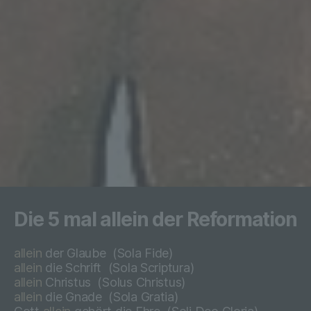
Person freiwillig für den bestimmten Fall in
informierter Weise und unmissverständlich
abgegebene Willensbekundung in Form
einer Erklärung oder einer sonstigen
eindeutigen bestätigenden Handlung, mit
der die betroffene Person zu verstehen
gibt, dass sie mit der Verarbeitung der sie
betreffenden personenbezogenen Daten
einverstanden ist.
Name und Anschrift des für die Verarbeitung
Verantwortlichen
Die 5 mal allein der Reformation
Verantwortlicher im Sinne der Datenschutz-
allein
der Glaube
(Sola Fide)
Grundverordnung, sonstiger in den
allein
die Schrift
(Sola Scriptura)
Mitgliedstaaten der Europäischen Union
allein
Christus
(
Solus Christus)
geltenden Datenschutzgesetze und anderer
allein
die Gnade
(
Sola Gratia)
Bestimmungen mit datenschutzrechtlichem