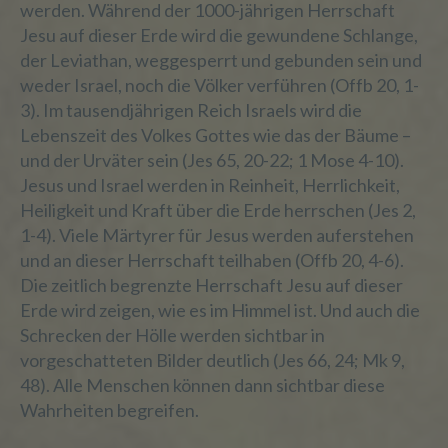
f) Pseudonymisierung
werden. Während der 1000-jährigen Herrschaft
Jesu auf dieser Erde wird die gewundene Schlange,
Pseudonymisierung ist die Verarbeitung
der Leviathan, weggesperrt und gebunden sein und
personenbezogener Daten in einer Weise,
weder Israel, noch die Völker verführen (Offb 20, 1-
auf welche die personenbezogenen Daten
3). Im tausendjährigen Reich Israels wird die
ohne Hinzuziehung zusätzlicher
Lebenszeit des Volkes Gottes wie das der Bäume –
Informationen nicht mehr einer
und der Urväter sein (Jes 65, 20-22; 1 Mose 4-10).
spezifischen betroffenen Person
zugeordnet werden können, sofern diese
Jesus und Israel werden in Reinheit, Herrlichkeit,
zusätzlichen Informationen gesondert
Heiligkeit und Kraft über die Erde herrschen (Jes 2,
aufbewahrt werden und technischen und
1-4). Viele Märtyrer für Jesus werden auferstehen
organisatorischen Maßnahmen
und an dieser Herrschaft teilhaben (Offb 20, 4-6).
unterliegen, die gewährleisten, dass die
Die zeitlich begrenzte Herrschaft Jesu auf dieser
personenbezogenen Daten nicht einer
identifizierten oder identifizierbaren
Erde wird zeigen, wie es im Himmel ist. Und auch die
natürlichen Person zugewiesen werden.
Schrecken der Hölle werden sichtbar in
vorgeschatteten Bilder deutlich (Jes 66, 24; Mk 9,
48). Alle Menschen können dann sichtbar diese
g) Verantwortlicher oder für die
Wahrheiten begreifen.
Verarbeitung Verantwortlicher