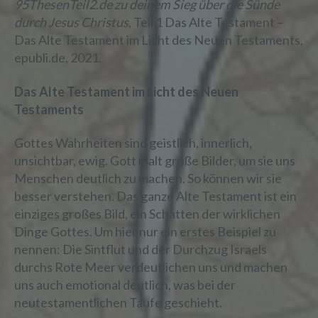
95ThesenTeil2.de zu deinem Sieg über die Sünde
durch Jesus Christus,
Teil 1 Das Alte Testament –
Das Alte Testament im Licht des Neuen Testaments,
epubli.de, 2021.
Das Alte Testament im Licht des Neuen
Testaments
Gottes Wahrheiten sind geistlich, innerlich,
unsichtbar, ewig. Gott malt große Bilder, um sie uns
Menschen deutlich zu machen. So können wir sie
besser verstehen. Das ganze Alte Testament ist ein
einziges großes Bild, ein Schatten der wirklichen
Dinge Gottes. Um hier nur ein erstes Beispiel zu
nennen: Die Sintflut und der Durchzug Israels
durchs Rote Meer verdeutlichen uns und machen
uns auch emotional deutlich, was bei der
neutestamentlichen Taufe geschieht.