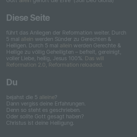
Gott
allein
gehört die Ehre
(
Soli Deo Gloria)
Charakter ist die:
Heino Weidmann
Diese Seite
Heino Weidmann
führt das Anliegen der Reformation weiter. Durch
Götzenbergstr. 25
5 mal
allein
werden Sünder zu Gerechten &
Heiligen. Durch 5 mal
allein
werden Gerechte &
74889 Sinsheim
Heilige zu völlig Geheiligten – befreit, gereinigt,
voller Liebe, heilig, Jesus 100%.
Das will
Deutschland
Reformation 2.0, Reformation reloaded.
+49 7265 6 88 90 89
Du
E-Mail: heiligdemherrn@gmx.de
Cookies / SessionStorage / LocalStorage
bejahst die 5
alleine
?
Dann vergiss deine Erfahrungen.
Die Internetseiten verwenden teilweise so
Denn so steht es geschrieben.
genannte Cookies, LocalStorage und
Oder sollte Gott gesagt haben?
SessionStorage. Dies dient dazu, unser
Christus ist deine Heiligung.
Angebot nutzerfreundlicher, effektiver und
sicherer zu machen. Local Storage und