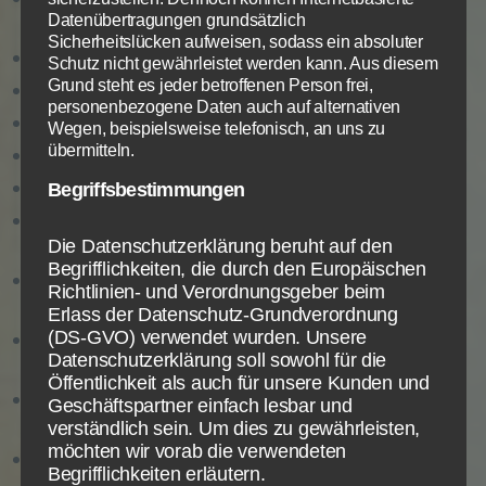
Datenübertragungen grundsätzlich
versklavt.
Sicherheitslücken aufweisen, sodass ein absoluter
Israel wird von Jahwe erlöst und befreit.
Schutz nicht gewährleistet werden kann. Aus diesem
Grund steht es jeder betroffenen Person frei,
Gott richtet Israels Unterdrücker.
personenbezogene Daten auch auf alternativen
Israel wird getauft.
Wegen, beispielsweise telefonisch, an uns zu
übermitteln.
Jahwe offenbart sich Israel.
Gott erzieht Israel.
Begriffsbestimmungen
Gotte richtet Israel und handelt an seinem
Volk.
Die Datenschutzerklärung beruht auf den
Begrifflichkeiten, die durch den Europäischen
Ein erneuertes Israel nimmt das verheißene
Richtlinien- und Verordnungsgeber beim
Land ein.
Erlass der Datenschutz-Grundverordnung
(DS-GVO) verwendet wurden. Unsere
Israel kommt zur geistlichen Reife und
Datenschutzerklärung soll sowohl für die
bewahrt sich viele Jahre.
Öffentlichkeit als auch für unsere Kunden und
Ein neue Generation Israels fällt von Gott ab
Geschäftspartner einfach lesbar und
und in Götzendienst.
verständlich sein. Um dies zu gewährleisten,
möchten wir vorab die verwendeten
Gefangenschaft des Volkes Gottes und seine
Begrifflichkeiten erläutern.