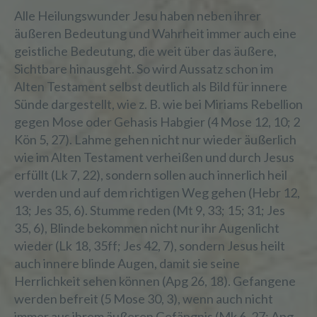
Alle Heilungswunder Jesu haben neben ihrer
äußeren Bedeutung und Wahrheit immer auch eine
geistliche Bedeutung, die weit über das äußere,
Sichtbare hinausgeht. So wird Aussatz schon im
Alten Testament selbst deutlich als Bild für innere
Sünde dargestellt, wie z. B. wie bei Miriams Rebellion
gegen Mose oder Gehasis Habgier (4 Mose 12, 10; 2
Kön 5, 27). Lahme gehen nicht nur wieder äußerlich
wie im Alten Testament verheißen und durch Jesus
erfüllt (Lk 7, 22), sondern sollen auch innerlich heil
werden und auf dem richtigen Weg gehen (Hebr 12,
13; Jes 35, 6). Stumme reden (Mt 9, 33; 15; 31; Jes
35, 6), Blinde bekommen nicht nur ihr Augenlicht
wieder (Lk 18, 35ff; Jes 42, 7), sondern Jesus heilt
auch innere blinde Augen, damit sie seine
Herrlichkeit sehen können (Apg 26, 18). Gefangene
werden befreit (5 Mose 30, 3), wenn auch nicht
immer aus ihrem äußeren Gefängnis (Mk 6, 27; Apg