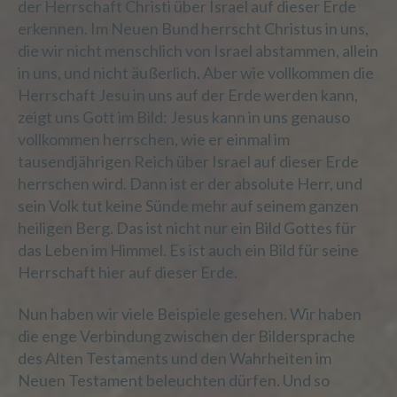
der Herrschaft Christi über Israel auf dieser Erde
Auftragsverarbeiter ist eine natürliche oder
juristische Person, Behörde, Einrichtung
erkennen. Im Neuen Bund herrscht Christus in uns,
oder andere Stelle, die personenbezogene
die wir nicht menschlich von Israel abstammen, allein
Daten im Auftrag des Verantwortlichen
in uns, und nicht äußerlich. Aber wie vollkommen die
verarbeitet.
Herrschaft Jesu in uns auf der Erde werden kann,
zeigt uns Gott im Bild: Jesus kann in uns genauso
vollkommen herrschen, wie er einmal im
i) Empfänger
tausendjährigen Reich über Israel auf dieser Erde
herrschen wird. Dann ist er der absolute Herr, und
Empfänger ist eine natürliche oder
sein Volk tut keine Sünde mehr auf seinem ganzen
juristische Person, Behörde, Einrichtung
heiligen Berg. Das ist nicht nur ein Bild Gottes für
oder andere Stelle, der
das Leben im Himmel. Es ist auch ein Bild für seine
personenbezogene Daten offengelegt
Herrschaft hier auf dieser Erde.
werden, unabhängig davon, ob es sich bei
ihr um einen Dritten handelt oder nicht.
Behörden, die im Rahmen eines
Nun haben wir viele Beispiele gesehen. Wir haben
bestimmten Untersuchungsauftrags nach
die enge Verbindung zwischen der Bildersprache
dem Unionsrecht oder dem Recht der
des Alten Testaments und den Wahrheiten im
Mitgliedstaaten möglicherweise
Neuen Testament beleuchten dürfen. Und so
personenbezogene Daten erhalten, gelten