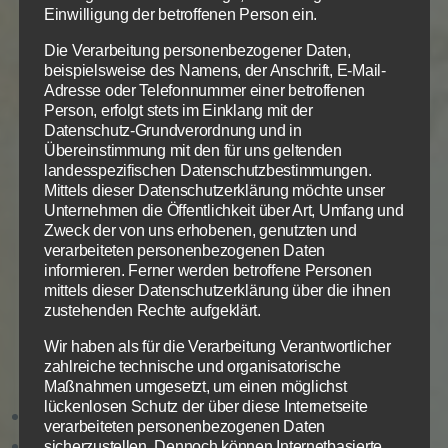
Einwilligung der betroffenen Person ein.
Beispiele anzuführen.
Die Verarbeitung personenbezogener Daten,
Das ultimative Beispiel Gottes ist das Volk Israel.
beispielsweise des Namens, der Anschrift, E-Mail-
Adresse oder Telefonnummer einer betroffenen
Person, erfolgt stets im Einklang mit der
Durch sein Handeln an Israel im Verlauf seiner
Datenschutz-Grundverordnung und in
Geschichte macht Gott die Fülle seiner geistlichen
Übereinstimmung mit den für uns geltenden
Wahrheiten deutlich. Die Geschichte Israels steht
landesspezifischen Datenschutzbestimmungen.
Mittels dieser Datenschutzerklärung möchte unser
für jeden einzelnen Menschen, den Gott auserwählt
Unternehmen die Öffentlichkeit über Art, Umfang und
hat. Und sie steht auch für das auserwählte Volk
Zweck der von uns erhobenen, genutzten und
Gottes als Ganzes. Sie dient als (oft warnendes)
verarbeiteten personenbezogenen Daten
Vorbild für die Gemeinde (1 Kor 10, 6), denn wir als
informieren. Ferner werden betroffene Personen
mittels dieser Datenschutzerklärung über die ihnen
Christen sind Gottes Volk wie Israel (Röm 2, 29; Gal
zustehenden Rechte aufgeklärt.
6, 16; Eph 2, 14). Die Geschichte des Bundesvolkes
Israel im Alten Testament ist ein einziges großes Bild
Wir haben als für die Verarbeitung Verantwortlicher
für uns als Gläubige an Jesus Christus:
zahlreiche technische und organisatorische
Maßnahmen umgesetzt, um einen möglichst
lückenlosen Schutz der über diese Internetseite
Israel wurde von Gott erwählt und berufen.
verarbeiteten personenbezogenen Daten
Israel ist unter die Elemente der Welt
sicherzustellen. Dennoch können Internetbasierte