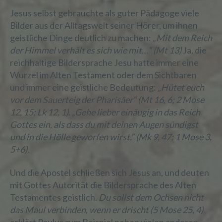
Jesus selbst gebrauchte als guter Pädagoge viele
Bilder aus der Alltagswelt seiner Hörer, um ihnen
geistliche Dinge deutlich zu machen:
„Mit dem Reich
der Himmel verhält es sich wie mit…“ (Mt 13)
Ja, die
reichhaltige Bildersprache Jesu hatte immer eine
Wurzel im Alten Testament oder dem Sichtbaren
und immer eine geistliche Bedeutung:
„Hütet euch
vor dem Sauerteig der Pharisäer“ (Mt 16, 6; 2 Mose
12, 15; Lk 12, 1)
.
„Gehe lieber einäugig in das Reich
Gottes ein, als dass du mit deinen Augen sündigst
und in die Hölle geworfen wirst.“ (Mk 9, 47; 1 Mose 3,
5+6).
Und die Apostel schließen sich Jesus an, und deuten
mit Gottes Autorität die Bildersprache des Alten
Testamentes geistlich.
Du sollst dem Ochsen nicht
das Maul verbinden, wenn er drischt (5 Mose 25, 4)