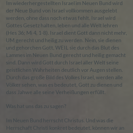
Im wiederhergestellten Israel im Neuen Bund wird
Verantwortlicher oder für die Verarbeitung
der Neue Bund von Israel vollkommen ausgelebt
Verantwortlicher ist die natürliche oder
werden, ohne dass noch etwas fehlt. Israel wird
juristische Person, Behörde, Einrichtung
Gottes Gesetz halten, leben und alle Welt lehren
oder andere Stelle, die allein oder
(Hes 36; Mi 4, 1-8). Israel dient Gott dann nicht mehr,
gemeinsam mit anderen über die Zwecke
UM gerecht und heilig zu werden. Nein, sie dienen
und Mittel der Verarbeitung von
und gehorchen Gott, WEIL sie durch das Blut des
personenbezogenen Daten entscheidet.
Sind die Zwecke und Mittel dieser
Lammes im Neuen Bund gerecht und heilig gemacht
Verarbeitung durch das Unionsrecht oder
sind. Dann wird Gott durch Israel aller Welt seine
das Recht der Mitgliedstaaten
geistlichen Wahrheiten deutlich vor Augen stellen.
vorgegeben, so kann der Verantwortliche
Durch das große Bild des Volkes Israel, werden alle
beziehungsweise können die bestimmten
Völker sehen, was es bedeutet, Gott zu dienen und
Kriterien seiner Benennung nach dem
Unionsrecht oder dem Recht der
dass Jahwe alle seine Verheißungen erfüllt.
Mitgliedstaaten vorgesehen werden.
Was hat uns das zu sagen?
Im Neuen Bund herrscht Christus. Und was die
h) Auftragsverarbeiter
Herrschaft Christi konkret bedeutet, können wir an