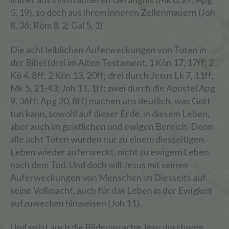
5, 19), so doch aus ihrem inneren Zellenmauern (Joh
8, 36; Röm 8, 2; Gal 5, 1)
Die acht leiblichen Auferweckungen von Toten in
der Bibel (drei im Alten Testament, 1 Kön 17, 17ff; 2
Kö 4, 8ff; 2 Kön 13, 20ff; drei durch Jesus Lk 7, 11ff;
Mk 5, 21-43; Joh 11, 1ff; zwei durch die Apostel Apg
9, 36ff; Apg 20, 8ff) machen uns deutlich, was Gott
tun kann, sowohl auf dieser Erde, in diesem Leben,
aber auch im geistlichen und ewigen Bereich. Denn
alle acht Toten wurden nur zu einem diesseitigen
Leben wieder auferweckt, nicht zu ewigem Leben
nach dem Tod. Und doch will Jesus mit seinen
Auferweckungen von Menschen im Diesseits auf
seine Vollmacht, auch für das Leben in der Ewigkeit
aufzuwecken hinweisen (Joh 11).
Und so ist auch die Bildersprache Jesu durchweg