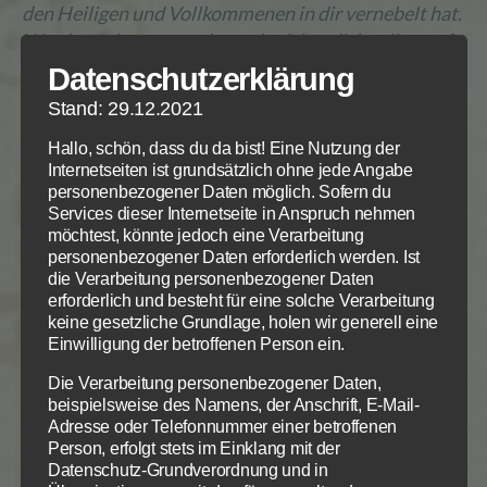
den Heiligen und Vollkommenen in dir vernebelt hat.
Werde nüchtern, werde wach, richte dich selber auf,
dass du selber aufrecht gehst und nicht kriechst. Ja
Datenschutzerklärung
gehe, ja renne deinem Goliath entgegen,
Stand: 29.12.2021
siegesgewiss, die Ehre Gottes allein im Sinn, leg alles
ab, was dich behindert und nimm nichts mit als dein
Hallo, schön, dass du da bist! Eine Nutzung der
Internetseiten ist grundsätzlich ohne jede Angabe
Vertrauen auf deinen Gott – sein ist der Kampf!
personenbezogener Daten möglich. Sofern du
Bewaffne dich mit 5 Zusagen Gottes aus dem ganzen
Services dieser Internetseite in Anspruch nehmen
Arsenal der Waffenkammer Gottes, schreite deinem
möchtest, könnte jedoch eine Verarbeitung
Gegner mutig entgegen, rechne mit Sieg und
personenbezogener Daten erforderlich werden. Ist
die Verarbeitung personenbezogener Daten
schleudere dem Feind ohne Erbarmen Gottes Wort
erforderlich und besteht für eine solche Verarbeitung
ins Gesicht. Er ist ja so groß, du kannst nicht fehlen.
keine gesetzliche Grundlage, holen wir generell eine
Schon der erste Stein aus deiner
Einwilligung der betroffenen Person ein.
Gotteswortschleuder wird ihn niederstrecken. Er
Die Verarbeitung personenbezogener Daten,
kann vor Gottes Wort nicht stehen bleiben, er fällt,
beispielsweise des Namens, der Anschrift, E-Mail-
und das Entsetzen unter den Feinden ist groß. Und
Adresse oder Telefonnummer einer betroffenen
dann gibt ihm mit dem Schwert des ganzen Wortes
Person, erfolgt stets im Einklang mit der
Datenschutz-Grundverordnung und in
Gottes den Rest! Was folgt ist Geschichte und das