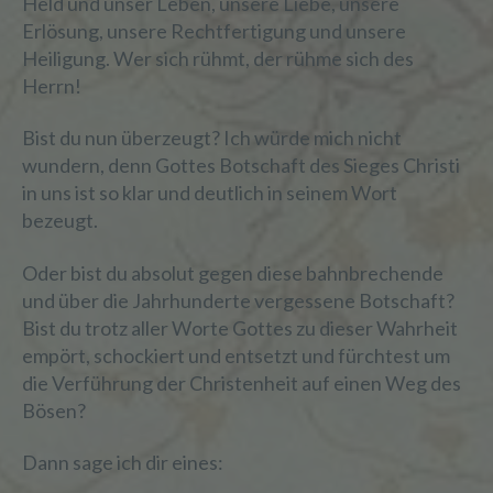
Held und unser Leben, unsere Liebe, unsere
Erlösung, unsere Rechtfertigung und unsere
Heiligung. Wer sich rühmt, der rühme sich des
Herrn!
Bist du nun überzeugt? Ich würde mich nicht
wundern, denn Gottes Botschaft des Sieges Christi
in uns ist so klar und deutlich in seinem Wort
bezeugt.
Oder bist du absolut gegen diese bahnbrechende
und über die Jahrhunderte vergessene Botschaft?
Bist du trotz aller Worte Gottes zu dieser Wahrheit
empört, schockiert und entsetzt und fürchtest um
die Verführung der Christenheit auf einen Weg des
Bösen?
Dann sage ich dir eines: