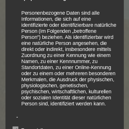
darüber, wie der Besucher die Website
Dornsträuchern brennen kann und will, hinter mich!
nutzt.
Und nicht hinter mich, sondern hinter Gott und seine
Personenbezogene Daten sind alle
Cookie Name
_ga,_gid
Informationen, die sich auf eine
Wahrheit!
Cookie Laufzeit
2 Jahre
identifizierte oder identifizierbare natürliche
Person (im Folgenden „betroffene
Und alle, die ihr der Macht der Sünde den höchsten
Infos schließen
Person") beziehen. Als identifizierbar wird
Platz in eurem Leben eingesteht, rauft euch
eine natürliche Person angesehen, die
zusammen und ruft auch ihr Gott um sein Feuer für
direkt oder indirekt, insbesondere mittels
euer Leben an.
Zuordnung zu einer Kennung wie einem
Namen, zu einer Kennnummer, zu
Standortdaten, zu einer Online-Kennung
Wir mit der Erwartung, dass Gott uns heilig und
oder zu einem oder mehreren besonderen
liebesfähig macht und uns mit seinem eigenen
Merkmalen, die Ausdruck der physischen,
Leben ausrüstet für den Dienst für IHN in dieser
physiologischen, genetischen,
Welt.
psychischen, wirtschaftlichen, kulturellen
oder sozialen Identität dieser natürlichen
Person sind, identifiziert werden kann.
Ihr mit der Überzeugung, ewig Sünder und der
Sünde unterworfen zu sein trotz aller Teil-
Befreiungen Gottes und einer Mischung aus
eigener Kraft und Gottes Kraft.
b) betroffene Person