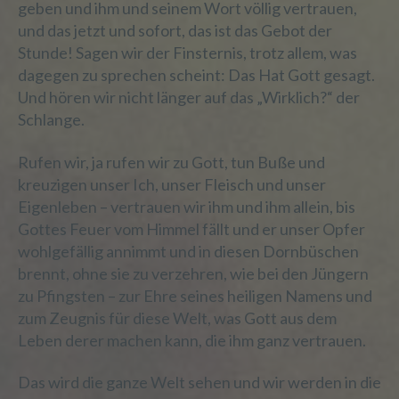
geben und ihm und seinem Wort völlig vertrauen,
Verbreitung oder eine andere Form der
und das jetzt und sofort, das ist das Gebot der
Bereitstellung, den Abgleich oder die
Stunde! Sagen wir der Finsternis, trotz allem, was
Verknüpfung, die Einschränkung, das
Löschen oder die Vernichtung.
dagegen zu sprechen scheint: Das Hat Gott gesagt.
Und hören wir nicht länger auf das „Wirklich?“ der
Schlange.
d) Einschränkung der Verarbeitung
Rufen wir, ja rufen wir zu Gott, tun Buße und
kreuzigen unser Ich, unser Fleisch und unser
Einschränkung der Verarbeitung ist die
Eigenleben – vertrauen wir ihm und ihm allein, bis
Markierung gespeicherter
personenbezogener Daten mit dem Ziel,
Gottes Feuer vom Himmel fällt und er unser Opfer
ihre künftige Verarbeitung einzuschränken.
wohlgefällig annimmt und in diesen Dornbüschen
brennt, ohne sie zu verzehren, wie bei den Jüngern
zu Pfingsten – zur Ehre seines heiligen Namens und
e) Profiling
zum Zeugnis für diese Welt, was Gott aus dem
Leben derer machen kann, die ihm ganz vertrauen.
Profiling ist jede Art der automatisierten
Verarbeitung personenbezogener Daten,
Das wird die ganze Welt sehen und wir werden in die
die darin besteht, dass diese