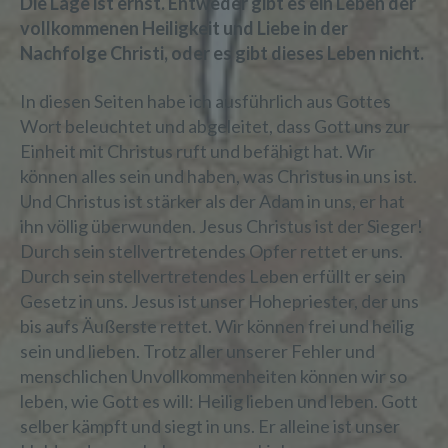
Die Lage ist ernst. Entweder gibt es ein Leben der
vollkommenen Heiligkeit und Liebe in der
Nachfolge Christi, oder es gibt dieses Leben nicht.
In diesen Seiten habe ich ausführlich aus Gottes
Wort beleuchtet und abgeleitet, dass Gott uns zur
Einheit mit Christus ruft und befähigt hat. Wir
können alles sein und haben, was Christus in uns ist.
Und Christus ist stärker als der Adam in uns, er hat
ihn völlig überwunden. Jesus Christus ist der Sieger!
Durch sein stellvertretendes Opfer rettet er uns.
Durch sein stellvertretendes Leben erfüllt er sein
Gesetz in uns. Jesus ist unser Hohepriester, der uns
bis aufs Äußerste rettet. Wir können frei und heilig
sein und lieben. Trotz aller unserer Fehler und
menschlichen Unvollkommenheiten können wir so
leben, wie Gott es will: Heilig lieben und leben. Gott
selber kämpft und siegt in uns. Er alleine ist unser