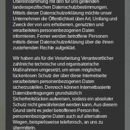
Übereinstimmung mit den für uns geltenden
Volk Gottes, das Davids Sieg über Goliath sieht, wird
landesspezifischen Datenschutzbestimmungen.
sich eilends aufmachen und dem Feindesheer
Mittels dieser Datenschutzerklärung möchte unser
hinterherjagen, bis es auch den letzten Rest
Unternehmen die Öffentlichkeit über Art, Umfang und
Zweck der von uns erhobenen, genutzten und
vernichtet hat. Das ist das Ziel, das ist der Weg! Der
verarbeiteten personenbezogenen Daten
Schwächste unter uns wird stark sein wie David und
informieren. Ferner werden betroffene Personen
wir geistlichen Davidsnachkommen wie eine
mittels dieser Datenschutzerklärung über die ihnen
Gottesmacht, wie Jesus selbst, der uns voranzieht.
zustehenden Rechte aufgeklärt.
Auf ins verheißene Land! Wir KÖNNEN es
Wir haben als für die Verarbeitung Verantwortlicher
einnehmen, denn Gott ist mit uns!“
zahlreiche technische und organisatorische
Maßnahmen umgesetzt, um einen möglichst
Ich sehe es NICHT so:
lückenlosen Schutz der über diese Internetseite
verarbeiteten personenbezogenen Daten
sicherzustellen. Dennoch können Internetbasierte
Wer
nicht gegen mich ist
und mich einfach mit dieser
Datenübertragungen grundsätzlich
Botschaft laufen lässt, ist wenigstens keine Gefahr
Sicherheitslücken aufweisen, sodass ein absoluter
für mich.
Schutz nicht gewährleistet werden kann. Aus diesem
Grund steht es jeder betroffenen Person frei,
Zum Betrieb der Seite notwendige Cookies:
personenbezogene Daten auch auf alternativen
Datenschutzeinstellungen
Nein, es ist genau andersherum:
Wegen, beispielsweise telefonisch, an uns zu
Wir nutzen Cookies auf unserer Website. Einige von ihnen
übermitteln.
Name
PHP Session Cookie