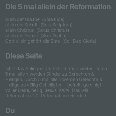
spezifischen betroffenen Person
Die 5 mal allein der Reformation
zugeordnet werden können, sofern diese
zusätzlichen Informationen gesondert
allein
der Glaube
(Sola Fide)
aufbewahrt werden und technischen und
allein
die Schrift
(Sola Scriptura)
organisatorischen Maßnahmen
allein
Christus
(
Solus Christus)
unterliegen, die gewährleisten, dass die
allein
die Gnade
(
Sola Gratia)
personenbezogenen Daten nicht einer
Gott
allein
gehört die Ehre
(
Soli Deo Gloria)
identifizierten oder identifizierbaren
natürlichen Person zugewiesen werden.
Diese Seite
g) Verantwortlicher oder für die
führt das Anliegen der Reformation weiter. Durch
Verarbeitung Verantwortlicher
5 mal
allein
werden Sünder zu Gerechten &
Heiligen. Durch 5 mal
allein
werden Gerechte &
Heilige zu völlig Geheiligten – befreit, gereinigt,
Verantwortlicher oder für die Verarbeitung
voller Liebe, heilig, Jesus 100%.
Das will
Verantwortlicher ist die natürliche oder
Reformation 2.0, Reformation reloaded.
juristische Person, Behörde, Einrichtung
oder andere Stelle, die allein oder
gemeinsam mit anderen über die Zwecke
Du
und Mittel der Verarbeitung von