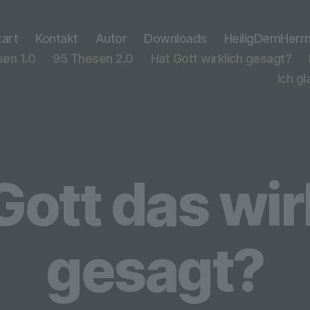
tart
Kontakt
Autor
Downloads
HeiligDemHerr
en 1.0
95 Thesen 2.0
Hat Gott wirklich gesagt?
Ich g
Gott das wir
gesagt?