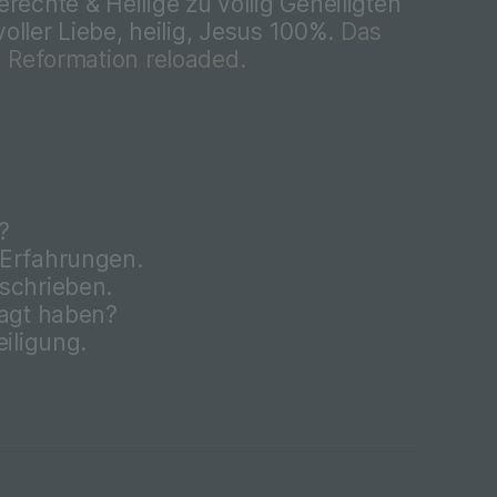
rechte & Heilige zu völlig Geheiligten
 voller Liebe, heilig, Jesus 100%.
Das
, Reformation reloaded.
nen
 das
ung,
?
 Erfahrungen.
schrieben.
sagt haben?
eiligung.
re