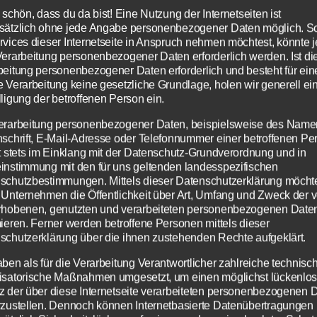
 2, 16+17 F
 schön, dass du da bist! Eine Nutzung der Internetseiten ist
fst von allen Bäumen des Gartens Eden essen. Nu
sätzlich ohne jede Angabe personenbezogener Daten möglich. S
icht. Sonst wirst du sterben.
rvices dieser Internetseite in Anspruch nehmen möchtest, könnte 
Verarbeitung personenbezogener Daten erforderlich werden. Ist di
beitung personenbezogener Daten erforderlich und besteht für ein
r Mensch – aß. Genau von diesem
einen
.
e Verarbeitung keine gesetzliche Grundlage, holen wir generell ei
ligung der betroffenen Person ein.
nsch aber tut das Ungeheuerliche: Er handelt 
erarbeitung personenbezogener Daten, beispielsweise des Name
nschrift, E-Mail-Adresse oder Telefonnummer einer betroffenen Pe
rt Gottes. Und stirbt.
gt stets im Einklang mit der Datenschutz-Grundverordnung und in
instimmung mit den für uns geltenden landesspezifischen
schutzbestimmungen. Mittels dieser Datenschutzerklärung möcht
nnte das geschehen?
 Unternehmen die Öffentlichkeit über Art, Umfang und Zweck der 
rhobenen, genutzten und verarbeiteten personenbezogenen Date
Zum Betrieb der Seite notwendige Cookies:
Datenschutzeinstellungen
lle des Menschen war frei.
mieren. Ferner werden betroffene Personen mittels dieser
Wir nutzen Cookies auf unserer Website. Einige von ihnen
schutzerklärung über die ihnen zustehenden Rechte aufgeklärt.
Name
PHP Session Cookie
sind essenziell, während andere uns helfen, diese Website
Anbieter
Eigentümer dieser Website
und Ihre Erfahrung zu verbessern.
r misstraute seinem Schöpfer.
aben als für die Verarbeitung Verantwortlicher zahlreiche technisc
Zweck
Absicherung Kontaktformular / SPAM
isatorische Maßnahmen umgesetzt, um einen möglichst lückenlo
Schutz
z der über diese Internetseite verarbeiteten personenbezogenen 
Notwendig
Statistiken
Info
Info
Cookie Name
PHPSESSID
tt wirklich gesagt?“
rzustellen. Dennoch können Internetbasierte Datenübertragungen
Cookie Laufzeit
Session