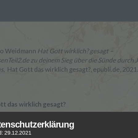
no Weidmann
Hat Gott wirklich? gesagt –
enTeil2.de zu deinem Sieg über die Sünde durch 
us,
Hat Gott das wirklich gesagt?, epubli.de, 2021
tt das wirklich gesagt?
tt sprach zum Menschen:
tenschutzerklärung
d: 29.12.2021