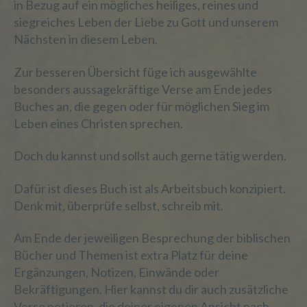
in Bezug auf ein mögliches heiliges, reines und
siegreiches Leben der Liebe zu Gott und unserem
Nächsten in diesem Leben.
d) Einschränkung der Verarbeitung
Zur besseren Übersicht füge ich ausgewählte
Einschränkung der Verarbeitung ist die
besonders aussagekräftige Verse am Ende jedes
Markierung gespeicherter
Buches an, die gegen oder für möglichen Sieg im
personenbezogener Daten mit dem Ziel,
ihre künftige Verarbeitung einzuschränken.
Leben eines Christen sprechen.
Doch du kannst und sollst auch gerne tätig werden.
e) Profiling
Dafür ist dieses Buch ist als Arbeitsbuch konzipiert.
Denk mit, überprüfe selbst, schreib mit.
Profiling ist jede Art der automatisierten
Verarbeitung personenbezogener Daten,
Am Ende der jeweiligen Besprechung der biblischen
die darin besteht, dass diese
personenbezogenen Daten verwendet
Bücher und Themen ist extra Platz für deine
werden, um bestimmte persönliche
Ergänzungen, Notizen, Einwände oder
Aspekte, die sich auf eine natürliche
Bekräftigungen. Hier kannst du dir auch zusätzliche
Person beziehen, zu bewerten,
Verse notieren, die deiner eigenen Ansicht nach