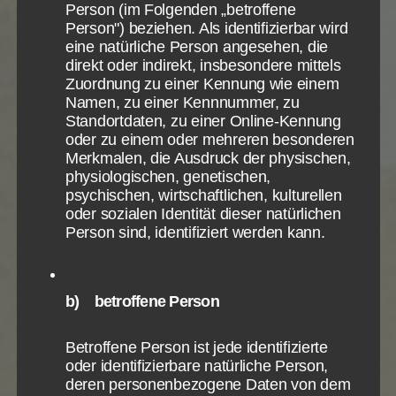
Neuen Testament einzeln zuzuwenden. Was sagt
Person (im Folgenden „betroffene
Anbieter
Google LLC
der Autor in diesem einen Buch über den möglichen
Person") beziehen. Als identifizierbar wird
Zweck
Cookie von Google für Website-
Analysen. Erzeugt statistische Daten
eine natürliche Person angesehen, die
Sieg Gottes im Leben der Gläubigen?
darüber, wie der Besucher die Website
direkt oder indirekt, insbesondere mittels
nutzt.
Zuordnung zu einer Kennung wie einem
Cookie Name
_ga,_gid
Und die Lehre eines Schreibers wird noch deutlicher,
Namen, zu einer Kennnummer, zu
Cookie Laufzeit
2 Jahre
wenn wir uns alle seine Briefe an die gleiche
Standortdaten, zu einer Online-Kennung
Gemeinde ansehen. Das lehrte der Apostel diese
oder zu einem oder mehreren besonderen
Gemeinde. Und alle Werke eines Schreibers
Merkmalen, die Ausdruck der physischen,
Infos schließen
physiologischen, genetischen,
zusammen betrachtet zeigen dann noch viel
psychischen, wirtschaftlichen, kulturellen
deutlicher, was jener Schreiber lehrte.
oder sozialen Identität dieser natürlichen
Person sind, identifiziert werden kann.
Die Entwicklung vom Kleinen zum großen Ganzen
bewahrt uns vor voreiligen Schlüssen, vor einem
System an Gedanken und Lehren, die der Schreiber
b) betroffene Person
in seiner einzelnen Schrift so nie gemeint hat.
Betroffene Person ist jede identifizierte
Daher gehe ich bei der Untersuchung des Neuen
oder identifizierbare natürliche Person,
Testamentes in dieser aufsteigenden Reihenfolge
deren personenbezogene Daten von dem