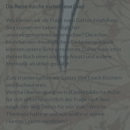
Die Reise durchs verheißene Land
Wie können wir die Frage noch Gottes möglichem
Sieg in unserem Leben möglichst
unvoreingenommen untersuchen? Die schon
bestehenden theologischen Gedankengebäude
könnten unsere Sicht versperren. Daher habe ich in
diesem Buch einen anderen Ansatz und andere
Methodik als üblich gewählt:
Zuerst untersuchen wir Gottes Wort nach Büchern
und Buchautoren.
Welche Überzeugung vertrat jeder biblische Autor
für sich selbst hinsichtlich der Frage nach dem
möglichen Sieg Gottes für sein Volk? Welche
Theologie hatte er und was wollte er seinen
Hörern/Lesern vermitteln?