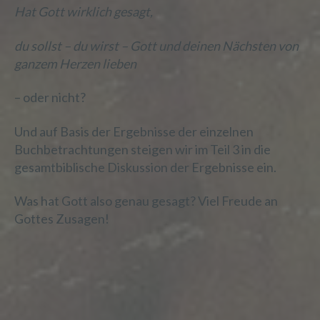
organisatorischen Maßnahmen
Hat Gott wirklich gesagt,
unterliegen, die gewährleisten, dass die
personenbezogenen Daten nicht einer
du sollst – du wirst – Gott und deinen Nächsten von
identifizierten oder identifizierbaren
natürlichen Person zugewiesen werden.
ganzem Herzen lieben
– oder nicht?
g) Verantwortlicher oder für die
Und auf Basis der Ergebnisse der einzelnen
Verarbeitung Verantwortlicher
Buchbetrachtungen steigen wir im Teil 3 in die
gesamtbiblische Diskussion der Ergebnisse ein.
Verantwortlicher oder für die Verarbeitung
Verantwortlicher ist die natürliche oder
juristische Person, Behörde, Einrichtung
Was hat Gott also genau gesagt? Viel Freude an
oder andere Stelle, die allein oder
Gottes Zusagen!
gemeinsam mit anderen über die Zwecke
und Mittel der Verarbeitung von
personenbezogenen Daten entscheidet.
Sind die Zwecke und Mittel dieser
Verarbeitung durch das Unionsrecht oder
das Recht der Mitgliedstaaten
vorgegeben, so kann der Verantwortliche