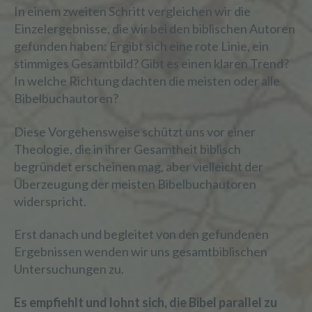
In einem zweiten Schritt vergleichen wir die
Einzelergebnisse, die wir bei den biblischen Autoren
gefunden haben: Ergibt sich eine rote Linie, ein
stimmiges Gesamtbild? Gibt es einen klaren Trend?
In welche Richtung dachten die meisten oder alle
Bibelbuchautoren?
Diese Vorgehensweise schützt uns vor einer
Theologie, die in ihrer Gesamtheit biblisch
begründet erscheinen mag, aber vielleicht der
Überzeugung der meisten Bibelbuchautoren
widerspricht.
Erst danach und begleitet von den gefundenen
Ergebnissen wenden wir uns gesamtbiblischen
Untersuchungen zu.
Es empfiehlt und lohnt sich, die Bibel parallel zu