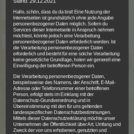
Stand: 29.12.2021
Da sagte Jesus zu ihnen: „Was seid ihr doch schwer
von Begriff! Warum fällt es euch nur so schwer, an
Hallo, schön, dass du da bist! Eine Nutzung der
alles zu glauben, was die Propheten gesagt haben?
Internetseiten ist grundsätzlich ohne jede Angabe
personenbezogener Daten möglich. Sofern du
Musste der Messias nicht das alles erleiden, bevor er
Services dieser Internetseite in Anspruch nehmen
verherrlicht wird?“ Dann erklärte er ihnen in der
möchtest, könnte jedoch eine Verarbeitung
ganzen Schrift alles, was sich auf ihn bezog; er fing
personenbezogener Daten erforderlich werden. Ist
bei Mose an und ging durch sämtliche Propheten.
die Verarbeitung personenbezogener Daten
erforderlich und besteht für eine solche Verarbeitung
keine gesetzliche Grundlage, holen wir generell eine
Wir tun also gut daran, die ganze Bibel und auch das
Einwilligung der betroffenen Person ein.
Alte Testament sehr gut zu kennen und zu
verstehen, wenn wir Gottes Erklärungen und
Die Verarbeitung personenbezogener Daten,
beispielsweise des Namens, der Anschrift, E-Mail-
Zusagen im Neuen Testament richtig erfassen und
Adresse oder Telefonnummer einer betroffenen
einordnen wollen.
Person, erfolgt stets im Einklang mit der
Datenschutz-Grundverordnung und in
Neues Testament
: Die ersten Christen hatten nur
Übereinstimmung mit den für uns geltenden
landesspezifischen Datenschutzbestimmungen.
das Alte Testament und das Zeugnis der Apostel.
Mittels dieser Datenschutzerklärung möchte unser
Das Neue Testament hatte noch keine Gestalt
Unternehmen die Öffentlichkeit über Art, Umfang und
angenommen. Die Evangelien über das Leben Jesu
Zweck der von uns erhobenen, genutzten und