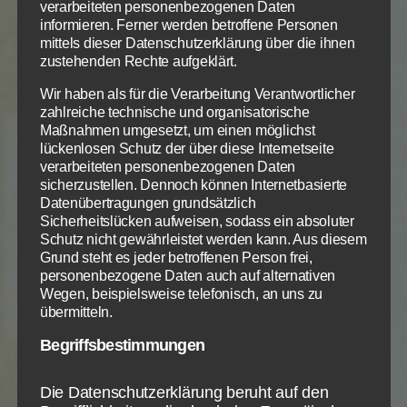
setzen dann den Standard im Neuen Testament. In
verarbeiteten personenbezogenen Daten
informieren. Ferner werden betroffene Personen
der Gesamtheit der Evangelien ist alles enthalten,
mittels dieser Datenschutzerklärung über die ihnen
was Jesus lehrte, tat und was wir wissen müssen. So
zustehenden Rechte aufgeklärt.
hat Gott durch Jesus zu uns geredet. Durch die
Wir haben als für die Verarbeitung Verantwortlicher
Apostelgeschichte und die Briefe wird die Lehre
zahlreiche technische und organisatorische
Jesu aber praktisch ausgelegt und noch viel klarer.
Maßnahmen umgesetzt, um einen möglichst
Jeder neutestamentliche Schreiber schrieb in jedem
lückenlosen Schutz der über diese Internetseite
Buch oder Brief, was vom Evangelium für seine
verarbeiteten personenbezogenen Daten
sicherzustellen. Dennoch können Internetbasierte
Hörer/Leser in ihrer konkreten Situation wichtig
Datenübertragungen grundsätzlich
war. Die Wahrheiten des Evangeliums wurden je
Sicherheitslücken aufweisen, sodass ein absoluter
nach Brief unterschiedlich ausführlich beleuchtet,
Schutz nicht gewährleistet werden kann. Aus diesem
jeder Brief setzte seine eigenen Schwerpunkte.
Grund steht es jeder betroffenen Person frei,
personenbezogene Daten auch auf alternativen
Doch wenn das Evangelium in einem Evangelium
Wegen, beispielsweise telefonisch, an uns zu
oder anderen Schrift des Neuen Testamentes
übermitteln.
erklärt wird, dann mit allem, was die Leser und Hörer
Begriffsbestimmungen
damals in ihrer konkreten Situation wissen mussten.
Die Schreiber des NT konnten noch nicht darauf
vertrauen, dass ihre Hörer/Leser wesentliche
Die Datenschutzerklärung beruht auf den