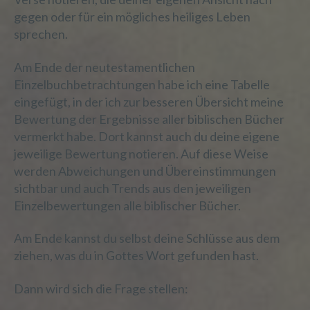
insbesondere, um Aspekte bezüglich
gegen oder für ein mögliches heiliges Leben
Arbeitsleistung, wirtschaftlicher Lage,
Gesundheit, persönlicher Vorlieben,
sprechen.
Interessen, Zuverlässigkeit, Verhalten,
Aufenthaltsort oder Ortswechsel dieser
Am Ende der neutestamentlichen
natürlichen Person zu analysieren oder
Einzelbuchbetrachtungen habe ich eine Tabelle
vorherzusagen.
eingefügt, in der ich zur besseren Übersicht meine
Bewertung der Ergebnisse aller biblischen Bücher
vermerkt habe. Dort kannst auch du deine eigene
f) Pseudonymisierung
jeweilige Bewertung notieren. Auf diese Weise
werden Abweichungen und Übereinstimmungen
Pseudonymisierung ist die Verarbeitung
sichtbar und auch Trends aus den jeweiligen
personenbezogener Daten in einer Weise,
Einzelbewertungen alle biblischer Bücher.
auf welche die personenbezogenen Daten
ohne Hinzuziehung zusätzlicher
Am Ende kannst du selbst deine Schlüsse aus dem
Informationen nicht mehr einer
spezifischen betroffenen Person
ziehen, was du in Gottes Wort gefunden hast.
zugeordnet werden können, sofern diese
zusätzlichen Informationen gesondert
Dann wird sich die Frage stellen:
aufbewahrt werden und technischen und