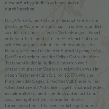
diesem Buch gründlich zu lesen und zu
durchforschen.
Das
Alte Testament
ist das Bilderbuch Gottes, um
geistliche Wahrheiten anschaulich und verständlich
zu erklären. Und es ist voller Verheißungen, die sich
im Neuen Testament erfüllen. Hier lehrt Gott uns
seine Wege und verdeutlicht lebensnah, was im
Neuen Testament mit letzter Autorität gesagt wird.
Der Sieg einzelner und des Volkes Gottes im Alten
Testament in der äußerlich sichtbaren Welt
entspricht unserem Sieg in der geistlichen Welt im
neuen Testament (Eph 6; 1 Kor 15, 57). Welche
Prinzipien des Sieges für Gottes Volk finden wir im
Alten Testament? Auf diese Frage hin habe ich jedes
einzelne alttestamentliche Buch untersucht und
zusammengefasst. Am Ende jeden Buches
formuliere ich zusätzlich wesentliche gefundene