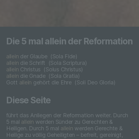
beziehungsweise können die bestimmten
Kriterien seiner Benennung nach dem
Unionsrecht oder dem Recht der
Mitgliedstaaten vorgesehen werden.
Die 5 mal allein der Reformation
h) Auftragsverarbeiter
allein
der Glaube
(Sola Fide)
allein
die Schrift
(Sola Scriptura)
Auftragsverarbeiter ist eine natürliche oder
allein
Christus
(
Solus Christus)
juristische Person, Behörde, Einrichtung
allein
die Gnade
(
Sola Gratia)
oder andere Stelle, die personenbezogene
Gott
allein
gehört die Ehre
(
Soli Deo Gloria)
Daten im Auftrag des Verantwortlichen
verarbeitet.
Diese Seite
führt das Anliegen der Reformation weiter. Durch
i) Empfänger
5 mal
allein
werden Sünder zu Gerechten &
Heiligen. Durch 5 mal
allein
werden Gerechte &
Empfänger ist eine natürliche oder
Heilige zu völlig Geheiligten – befreit, gereinigt,