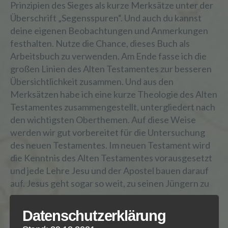
Prinzipien des Sieges als kurze Merksätze unter der
Überschrift „Segensspuren“. Und auch du kannst
deine eigenen Beobachtungen und Anmerkungen
festhalten. Nutze die Chance, dieses Buch als
Arbeitsbuch zu verwenden. Am Ende fasse ich die
großen Linien des Alten Testamentes zur besseren
Übersichtlichkeit zusammen. Und aus den
Merksätzen habe ich eine kurze Theologie des Alten
Testamentes zusammengestellt, untergliedert nach
den wichtigsten Oberthemen. Auf diese Weise
werden wir gut vorbereitet für die Untersuchung
des neuen Testamentes. Im neuen Testament wird
die Kenntnis des Alten Testamentes vorausgesetzt
und jede Lehre Jesu und der Apostel bauen darauf
auf. Jesus geht sogar so weit, zu seinen Jüngern zu
sagen:
Datenschutzerklärung
Lukas 25,24-27 N